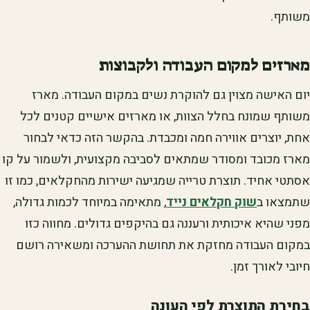
משותף.
מארזים למקום העבודה ולקבוצות
יום האישה מצוין גם להוקרת נשים במקום העבודה. מארז
משותף שמונח בחלל הצוות, או מארזים אישיים קטנים לכל
אחת, יוצרים אווירה חמה ומכבדת. בהקשר הזה כדאי לבחור
מארז מכובד ומסודר שמתאים לסביבה מקצועית, ולשמור על קו
אסתטי אחיד. תוצרת טרייה שמגיעה ישירות מהחקלאים, כמו זו
שתמצאו ב
שוק חקלאים נייד
, מתאימה במיוחד לכמות גדולה,
מפני שהיא איכותית ורעננה גם בהיקפים גדולים. מחווה כזו
במקום העבודה מחזקת את תחושת ההערכה ומשאירה רושם
חיובי לאורך זמן.
בחירת התוצרת לפי העונה