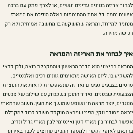
לבחור אריזה בגוונים עדינים ונשיים, או לצרף פתק עם ברכה
אישית וחמה. כל אחת מהתוספות האלה הופכת את המארז
מנחמד למיוחד, ומראה שהושקעה בו מחשבה אמיתית ולא רק
רכישה מהירה.
איך לבחור את האריזה והמראה
המראה החיצוני הוא הדבר הראשון שהמקבלת רואה, ולכן כדאי
להשקיע בו. ליום האישה מתאימים גוונים רכים ואלגנטיים,
סרטים בצבעים נעימים ואריזה שמאפשרת לראות את התוצרת
הצבעונית שבפנים. סידור התוכן בשכבות, עם שילוב של צבעים
מנוגדים, יוצר מראה חי ושופע שמושך את העין. חשוב שהמארז
ייראה מסודר ונקי, מפני שמראה מוקפד משדר כבוד למקבלת.
אפשר לבחור בין מארז קטן ואינטימי לבין מארז גדול ונדיב,
בהתאם לאופי הקשר ולמספר הנשים שרוצים לכבד באירוע