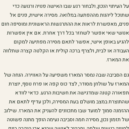
על העיתוי הנכון, ולבחור רגע שבו האישה פנויה ורגועה כדי
שתוכל ליהנות מההפתעה במלואה. מסירה אישית, פנים אל
פנים, מאפשרת לראות את ההתרגשות הראשונית ומוסיפה חום
אנושי שאי אפשר לשחזר בכל דרך אחרת. אם אין אפשרות
להגיע באופן אישי, אפשר לתאם מסירה מפתיעה למקום
העבודה או לבית, ולצרף ברכה קולית או הקלטה קצרה שתלווה
את המארז.
גם הסביבה שבה נמסר המארז משפיעה על האווירה. הנחה של
המארז על שולחן מסודר, לצד כוס קפה או פרח נוסף, יוצרת
תפאורה קטנה שמדגישה את חשיבות הרגע. כדאי לוודא
שהתוצרת במצב מושלם בעת המסירה, ולכן עדיף לתאם את
ההזמנה סמוך למועד שבו מתכוונים להעניק את המארז. שילוב
של תזמון נכון, מסירה חמה וסביבה נעימה הופך מתנה פשוטה
לחוויה רגשית שלמה, ומבהיר לאישה שהיא אכן הוקרה ביום