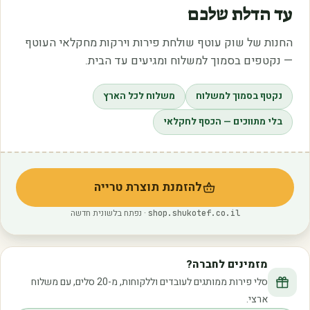
עד הדלת שלכם
החנות של שוק עוטף שולחת פירות וירקות מחקלאי העוטף
— נקטפים בסמוך למשלוח ומגיעים עד הבית.
נקטף בסמוך למשלוח
משלוח לכל הארץ
בלי מתווכים — הכסף לחקלאי
להזמנת תוצרת טרייה
(נפתח בלשונית חדשה)
· נפתח בלשונית חדשה
shop.shukotef.co.il
מזמינים לחברה?
סלי פירות ממותגים לעובדים וללקוחות, מ-20 סלים, עם משלוח
ארצי.