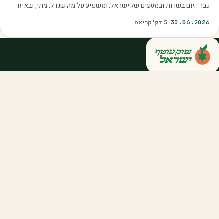
כבר היום בשדות ובמטעים של ישראל, ומשפיע על מה שגדל, מתי, ובאיזו
איכות. עליית הטמפרטורות,…
30.06.2026
·
5
דק׳ קריאה
קנייה ישירה מחקלאי ישראל — סלסלות,
דוכנים ואספקה שוטפת לחברות ולארגונים.
מהשדה אליכם, במחיר הוגן.
058-788-5771
support@salkniyot.co.il
דרויאנוב 5, תל אביב
שוק עוטף
אודות