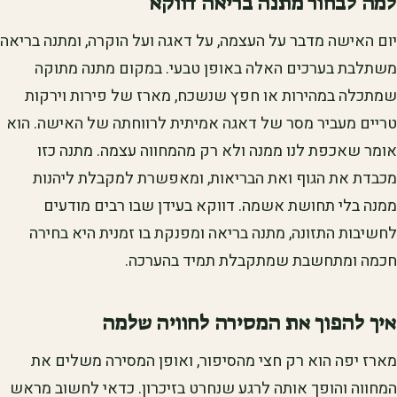
למה לבחור מתנה בריאה דווקא
יום האישה מדבר על העצמה, על דאגה ועל הוקרה, ומתנה בריאה
משתלבת בערכים האלה באופן טבעי. במקום מתנה מתוקה
שמתכלה במהירות או חפץ שנשכח, מארז של פירות וירקות
טריים מעביר מסר של דאגה אמיתית לרווחתה של האישה. הוא
אומר שאכפת לנו ממנה ולא רק מהמחווה עצמה. מתנה כזו
מכבדת את הגוף ואת הבריאות, ומאפשרת למקבלת ליהנות
ממנה בלי תחושת אשמה. דווקא בעידן שבו רבים מודעים
לחשיבות התזונה, מתנה בריאה ומפנקת בו זמנית היא בחירה
חכמה ומתחשבת שמתקבלת תמיד בהערכה.
איך להפוך את המסירה לחוויה שלמה
מארז יפה הוא רק חצי מהסיפור, ואופן המסירה משלים את
המחווה והופך אותה לרגע שנחרט בזיכרון. כדאי לחשוב מראש