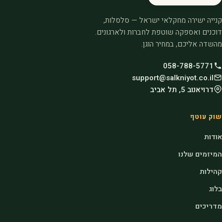
קנייה ישירה מחקלאי ישראל — סלסלות,
דוכנים ואספקה שוטפת לחברות ולארגונים.
מהשדה אליכם, במחיר הוגן.
058-788-5771
support@salkniyot.co.il
דרויאנוב 5, תל אביב
שוק עוטף
אודות
המיזמים שלנו
קהילות
בלוג
מדריכים