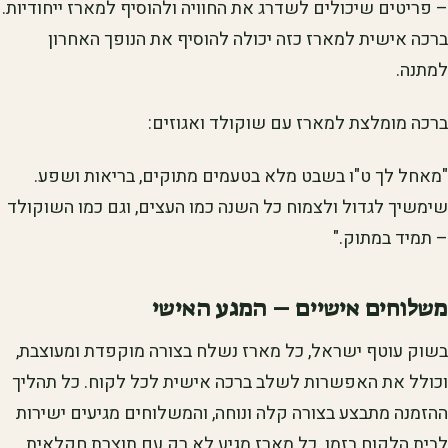
– פריטים שיכולים לשדרג את החוויה ולהוסיף למארז ייחודיות.
ברכה אישית למארז כזה יכולה להוסיף את הנופך האחרון
למתנה.
ברכה מומלצת למארז עם שוקולד ואגוזים:
"מאחל לך ט"ו בשבט מלא בטעמים מתוקים, בריאות ושפע.
שימשיך לגדול ולצמוח כל השנה כמו העצים, וגם כמו השוקולד
– תמיד במתוק."
משלוחים אישיים – המגע האישי
בשוק עוטף ישראל, כל מארז נשלח בצורה מוקפדת ומעוצבת,
וכולל את האפשרות לשלב ברכה אישית לכל לקוח. כל תהליך
ההזמנה מתבצע בצורה קלה ונוחה, והמשלוחים מגיעים ישירות
לבית הלקוח בזמן. כל מארז מגיע לא רק עם תוצרת חקלאית