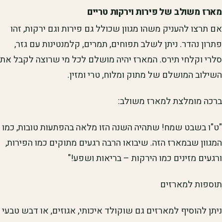
מארז משולב של פירות וירקות טריים
אם תרצו להעניק משהו מגוון שכולל גם פירות וגם ירקות, זהו
פתרון נהדר. ניתן לשלב תפוחים, תמרים, קלמנטינות עם גזר,
סלרי וקלחי תירס. המארז יהיה מושלם לכל מי שרוצה לקבל את
השילוב המושלם של מתוק ומלוח, טרי ומזין.
ברכה מומלצת למארז משולב:
"ט"ו בשבט שמח! שתהיה השנה הזו מלאה בהפתעות טובות, כמו
המגוון שבמארז הזה. שיבואו הרבה רגעים מתוקים כמו הפירות,
ורגעים מזינים כמו הירקות – בריאות ושפע!"
תוספות למארזים
ניתן להוסיף למארזים גם שוקולד איכותי, אגוזים, או דבש טבעי