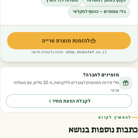
נקטף בסמוך למשלוח
משלוח לכל הארץ
בלי מתווכים — הכסף לחקלאי
להזמנת תוצרת טרייה
(נפתח בלשונית חדשה)
· נפתח בלשונית חדשה
shop.shukotef.co.il
מזמינים לחברה?
סלי פירות ממותגים לעובדים וללקוחות, מ-20 סלים, עם משלוח
ארצי.
לקבלת הצעת מחיר
להמשיך לקרוא
כתבות נוספות בנושא