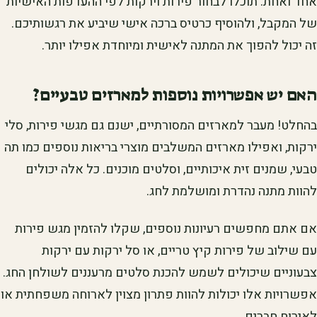
אחד ואחת. תוכלו לבחור פירות וירקות לפי ההעדפות האישיות
של המקבל, ולהוסיף כרטיס ברכה אישי שיביע את רגשותיכם.
זה יכול להפוך את המתנה לאישית ומיוחדת אפילו יותר.
האם יש אפשרויות נוספות למארזים טבעיים?
בהחלט! מעבר למארזים המסורתיים, ישנם גם מגשי פירות, סלי
ירקות, ואפילו מארזים המשלבים מוצרי בריאות נוספים כמו תה
טבעי, שמנים זית איכותיים, וסלטים מוכנים. כל אלה יכולים
להוות מתנה נהדרת ומושלמת לחג.
אם אתם מחפשים רעיונות נוספים, שקלו להזמין מגש פירות
עם שילוב של פירות קיץ טריים, או סל ירקות עם ירקות
צבעוניים שיכולים לשמש להכנת סלטים מרעננים לשולחן החג.
אפשרויות אלו יכולות להוות פתרון מצוין לארוחה משפחתית או
לאירוח חברים.