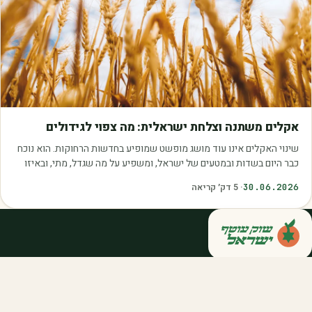
מאמרים
אקלים משתנה וצלחת ישראלית: מה צפוי לגידולים
שינוי האקלים אינו עוד מושג מופשט שמופיע בחדשות הרחוקות. הוא נוכח
כבר היום בשדות ובמטעים של ישראל, ומשפיע על מה שגדל, מתי, ובאיזו
איכות. עליית הטמפרטורות,…
30.06.2026
·
5
דק׳ קריאה
קנייה ישירה מחקלאי ישראל — סלסלות,
דוכנים ואספקה שוטפת לחברות ולארגונים.