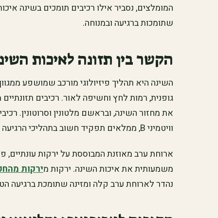
המומלצים, נסביר אילו רכיבים תומכים בשינה איכו
שתומכות ברגיעה ובמנוחה.
הקשר בין תזונה לאיכות השינ
השינה היא תהליך פיזיולוגי מורכב שמושפע ממגוון 
גופנית, רמות לחץ וחשיפה לאור. רכיבים תזונתיים 
את מחזור השינה, ובראשם מלטונין וסרוטונין. רכיבי
וויטמיני B, ממלאים תפקיד חשוב בתהליכי הרגיעה של מערכת העצבים.
ארוחת ערב מאוזנת המבוססת על ירקות עונתיים, פ
משמעותית את איכות השינה. ירקות מ
ירקות מהחק
נהדר לארוחת ערב קלה ומזינה שתומכת ברגיעה הטב