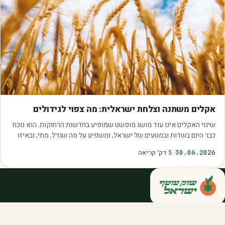
מאמרים
אקלים משתנה וצלחת ישראלית: מה צפוי לגידולים
שינוי האקלים אינו עוד מושג מופשט שמופיע בחדשות הרחוקות. הוא נוכח
כבר היום בשדות ובמטעים של ישראל, ומשפיע על מה שגדל, מתי, ובאיזו
איכות. עליית הטמפרטורות,…
30.06.2026
·
5
דק׳ קריאה
קנייה ישירה מחקלאי ישראל — סלסלות,