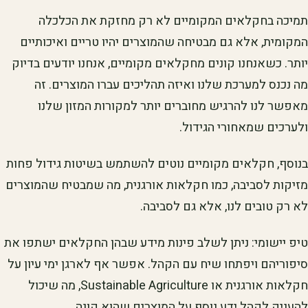
תמיכה בחקלאים המקומיים לא רק מחזקת את הכלכלה
המקומית, אלא גם מבטיחה שהמוצרים יהיו טריים ואיכותיים
יותר. כשאנחנו קונים מחקלאים מקומיים, אנחנו יודעים בדיוק
מה נכנס למערכת שלנו ואיזה תהליכים עברו המוצרים. זה
מאפשר לנו להרגיש מחוברים יותר למקורות המזון שלנו
ולערכים שמאחורי הגידול.
בנוסף, חקלאים מקומיים נוטים להשתמש בשיטות גידול פחות
מזיקות לסביבה, כמו חקלאות אורגנית, מה שמבטיח שהמוצרים
לא רק טובים לנו, אלא גם לסביבה.
טיפ יישומי: ניתן לשלב פינות מידע שבהן החקלאים ישתפו את
סיפוריהם ויפתחו שיח עם הקהל. אפשר אף לארגן ימי עיון על
חקלאות אורגנית או Sustainable Agriculture, מה שיכול
להעניק לקהל ידע נוסף על המוצרים שהוא קונה.