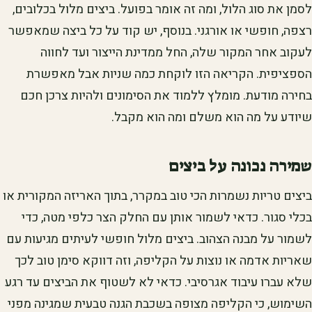
לסמן את סוג הלול, ומה זה אומר בפועל. ביצים מלול בכלובים,
רצפה, חופשי או אורגני. בנוסף, יש קוד על כל ביצה שמאפשר
לעקוב אחר המקור שלה, החל ממדינת הייצור ועד לחווה
הספציפית. הקריאה הזו לוקחת כמה שניות אבל מאפשרת
בחירה מודעת. מומלץ ללמוד את הסימונים ולהיות צרכן חכם
שיודע על מה הוא משלם ומה הוא מקבל.
שמירה נכונה על ביצים
ביצים טריות נשמרות הכי טוב במקרר, בתוך האריזה המקורית או
בכלי סגור. כדאי לשמור אותן עם החלק הצר כלפי מטה, כדי
לשמור על מבנה הצהוב. ביצים מלול חופשי לעיתים מגיעות עם
שאריות אדמה או נוצות על הקליפה, וזה דווקא סימן טוב לכך
שלא עברו עיבוד אגרסיבי. כדאי לא לשטוף את הביצים עד רגע
השימוש, כי הקליפה מצופה בשכבת הגנה טבעית שמגינה מפני