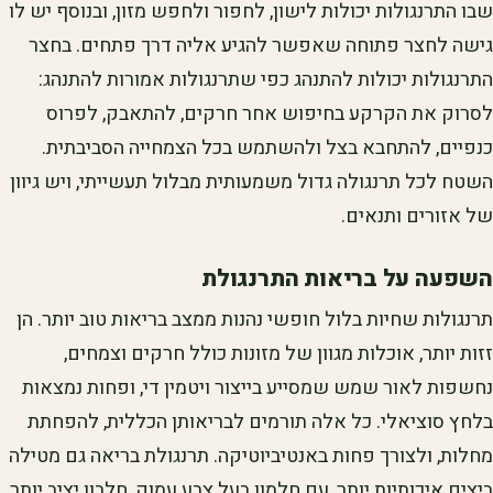
שבו התרנגולות יכולות לישון, לחפור ולחפש מזון, ובנוסף יש לו
גישה לחצר פתוחה שאפשר להגיע אליה דרך פתחים. בחצר
התרנגולות יכולות להתנהג כפי שתרנגולות אמורות להתנהג:
לסרוק את הקרקע בחיפוש אחר חרקים, להתאבק, לפרוס
כנפיים, להתחבא בצל ולהשתמש בכל הצמחייה הסביבתית.
השטח לכל תרנגולה גדול משמעותית מבלול תעשייתי, ויש גיוון
של אזורים ותנאים.
השפעה על בריאות התרנגולת
תרנגולות שחיות בלול חופשי נהנות ממצב בריאות טוב יותר. הן
זזות יותר, אוכלות מגוון של מזונות כולל חרקים וצמחים,
נחשפות לאור שמש שמסייע בייצור ויטמין די, ופחות נמצאות
בלחץ סוציאלי. כל אלה תורמים לבריאותן הכללית, להפחתת
מחלות, ולצורך פחות באנטיביוטיקה. תרנגולת בריאה גם מטילה
ביצים איכותיות יותר, עם חלמון בעל צבע עמוק, חלבון יציב יותר,