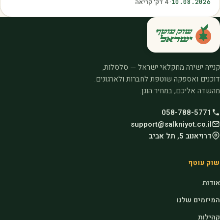
10.08.2026
·
4
דק׳ קריאה
קנייה ישירה מחקלאי ישראל — סלסלות,
דוכנים ואספקה שוטפת לחברות ולארגונים.
מהשדה אליכם, במחיר הוגן.
058-788-5771
support@salkniyot.co.il
דרויאנוב 5, תל אביב
שוק עוטף
אודות
המיזמים שלנו
קהילות