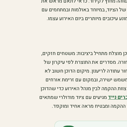
והה מחוץ לקירור. כדאי לתאם מראש את
של הציוד, במיוחד באולמות ובמתחמים עם
ע עיכובים מיותרים ביום האירוע עצמו.
כן מוצלח מתחיל ביציבות: משטחים חזקים,
רה. מסדרים את התוצרת לפי עיקרון של
ר עתודה לריענון. מיקום הדוכן חשוב לא
ומשמש ישירה, ובמקום עם זרימת אורחים
וות ההקמה לבין מנהל האירוע כדי שהדוכן
רים נייד
מגיעים עם ציוד מודולרי שמתאים
ההקמה ומבטיח מראה אחיד ומוקפד.