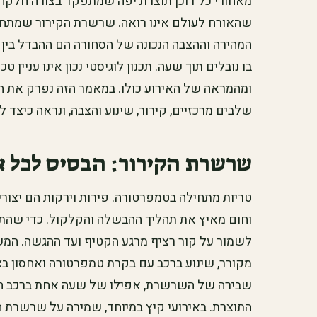
מאחורי כל דוכן תוצרת יפה שמתפקד בצורה חלקה
שהאורח לעולם אינו רואה. שרשרת הקירור שמתחי
המהירה וההצבה הנכונה של הסחורה הם ההבדל בין ד
בו נובלים תוך שעה. תכנון לוגיסטי נכון אינו עניין
ומהמראה של האירוע כולו. במאמר הזה נפרק את ה
שלבים מרכזיים, קירור, שינוע והצבה, ונראה כיצד
שרשרת הקירור: הבסיס לכל א
טריות מתחילה בטמפרטורה. פירות וירקות הם יצור
וחום מאיץ את תהליך ההבשלה והקלקול. כדי שהתוצ
לשמור על קור רציף מרגע הקטיף ועד ההגשה. המש
מקורר, שינוע ברכב עם בקרת טמפרטורה ואחסון בצל
שבירה של השרשרת, אפילו של שעה אחת ברכב ח
התוצרת. באירועי קיץ במיוחד, שמירה על שרשרת ה