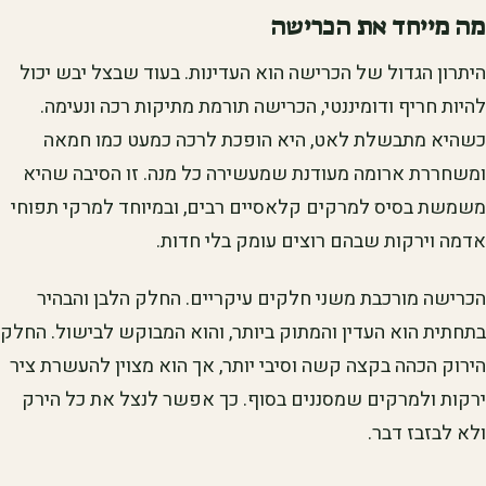
מה מייחד את הכרישה
היתרון הגדול של הכרישה הוא העדינות. בעוד שבצל יבש יכול
להיות חריף ודומיננטי, הכרישה תורמת מתיקות רכה ונעימה.
כשהיא מתבשלת לאט, היא הופכת לרכה כמעט כמו חמאה
ומשחררת ארומה מעודנת שמעשירה כל מנה. זו הסיבה שהיא
משמשת בסיס למרקים קלאסיים רבים, ובמיוחד למרקי תפוחי
אדמה וירקות שבהם רוצים עומק בלי חדות.
הכרישה מורכבת משני חלקים עיקריים. החלק הלבן והבהיר
בתחתית הוא העדין והמתוק ביותר, והוא המבוקש לבישול. החלק
הירוק הכהה בקצה קשה וסיבי יותר, אך הוא מצוין להעשרת ציר
ירקות ולמרקים שמסננים בסוף. כך אפשר לנצל את כל הירק
ולא לבזבז דבר.