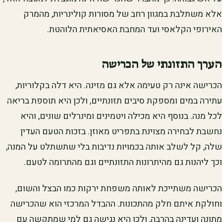
אלא משתלבת במגוון רחב של מסורות קולינריות, מהמרק
האירופי הקלאסי ועד המחבת האסיאתית הלוהטת.
הערך התזונתי של הכרישה
הכרישה אינה רק טעימה אלא גם מזינה. היא דלה בקלוריות,
עתירה במים ומספקת סיבים תזונתיים, ולכן היא תוספת בריאה
לכל מנה. בנוסף היא מכילה ויטמינים ומינרלים שונים, והיא
נחשבת לבחירה מצוינת בתפריט מאוזן. בזכות הטעם העדין
שלה, קל לשלב אותה בכמויות נדיבות בלי שתשתלט על המנה,
וכך ליהנות גם מהיתרונות התזונתיים וגם מהתרומה לטעם.
הכרישה משתייכת לאותה משפחת ירקות כמו הבצל והשום,
וחולקת איתם חלק מהתכונות. ההבדל המרכזי הוא שהכרישה
מתונה ועדינה בהרבה, ולכן היא נגישה גם למי שמתקשה עם