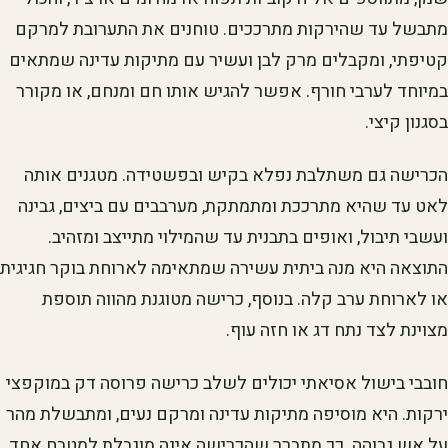
מתבשל עד שהירקות מתרככים. טוחנים את התערובת למרקם
קטיפתי, ומקבלים מרק לבן ועשיר עם מתיקות עדינה שמתאים
במיוחד לערבי חורף. אפשר להגיש אותו חם ומנחם, או מקורר
בסגנון קיצי.
הכרישה גם משתלבת נפלא בקיש ובפשטידה. מטגנים אותה
לאט עד שהיא מתרככת ומתמתקת, מערבבים עם ביצים, גבינה
ועשבי תיבול, ואופים בתבנית עד שהמילוי מתייצב ומזהיב.
התוצאה היא מנה ביתית עשירה שמתאימה לארוחת בוקר חגיגית
או לארוחת ערב קלה. בנוסף, כרישה מטוגנת מהווה תוספת
מצוינת לצד נתח דג או חזה עוף.
חובבי בישול אסיאתי יכולים לשלב כרישה פרוסה דק במוקפצי
ירקות. היא מוסיפה מתיקות עדינה ומרקם נעים, ומתבשלת מהר
על אש גבוהה. כך מתברר שהכרישה אינה מוגבלת למטבח אחד,