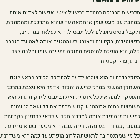
הכרישה מבריקה במיוחד בבישול איטי. אפשר לאדות אותה
במחבת עם מעט שמן או חמאה עד שהיא מתרככת ומתמתקת,
ולקבל בסיס מושלם לכל תבשיל. היא נפלאה במרקים,
בפשטידות, בקישים ובאורז. כשמטגנים אותה לאט עד הזהבה
קלה, היא הופכת לתוספת מתוקה ועשירה שמשתלבת לצד
דגים, עוף וקטניות.
היופי בכרישה הוא שהיא יודעת להיות גם הכוכב הראשי וגם
השחקן המשני. במרק כרישה ותפוח אדמה היא ניצבת במרכז
ומעניקה למנה את כל אופייה, ואילו בתבשיל ירקות גדול היא
משמשת בסיס ארומטי שקט שמחזק את כל שאר הטעמים.
גמישות זו הופכת אותה למרכיב חכם שכדאי להחזיק בקביעות
במטבח, במיוחד בעונה הקרירה שבה היא מגיעה בשיא טריותה.
כל מי שמתנסה בה לראשונה לרוב מופתע עד כמה היא משדרגת