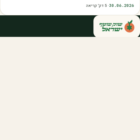
איכות. עליית הטמפרטורות,…
30.06.2026
·
5
דק׳ קריאה
קנייה ישירה מחקלאי ישראל — סלסלות,
דוכנים ואספקה שוטפת לחברות ולארגונים.
מהשדה אליכם, במחיר הוגן.
058-788-5771
support@salkniyot.co.il
דרויאנוב 5, תל אביב
שוק עוטף
אודות
המיזמים שלנו