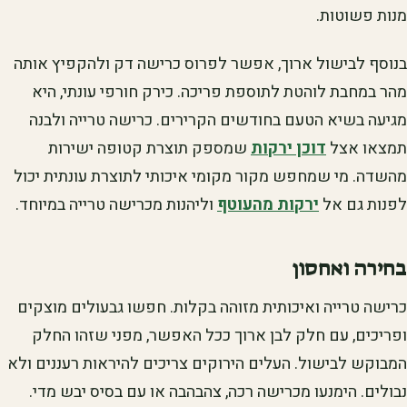
מנות פשוטות.
בנוסף לבישול ארוך, אפשר לפרוס כרישה דק ולהקפיץ אותה
מהר במחבת לוהטת לתוספת פריכה. כירק חורפי עונתי, היא
מגיעה בשיא הטעם בחודשים הקרירים. כרישה טרייה ולבנה
תמצאו אצל
דוכן ירקות
שמספק תוצרת קטופה ישירות
מהשדה. מי שמחפש מקור מקומי איכותי לתוצרת עונתית יכול
לפנות גם אל
ירקות מהעוטף
וליהנות מכרישה טרייה במיוחד.
בחירה ואחסון
כרישה טרייה ואיכותית מזוהה בקלות. חפשו גבעולים מוצקים
ופריכים, עם חלק לבן ארוך ככל האפשר, מפני שזהו החלק
המבוקש לבישול. העלים הירוקים צריכים להיראות רעננים ולא
נבולים. הימנעו מכרישה רכה, צהבהבה או עם בסיס יבש מדי.