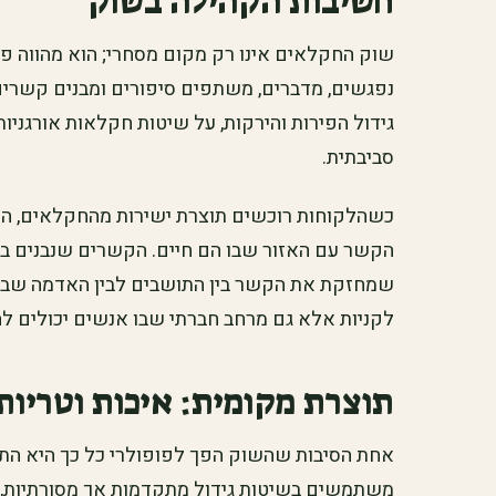
חשיבות הקהילה בשוק
שוק החקלאים אינו רק מקום מסחרי; הוא מהווה פ
נפגשים, מדברים, משתפים סיפורים ומבנים קשרים
גידול הפירות והירקות, על שיטות חקלאות אורגניות
סביבתית.
כשהלקוחות רוכשים תוצרת ישירות מהחקלאים, הם
הקשר עם האזור שבו הם חיים. הקשרים שנבנים בש
שמחזקת את הקשר בין התושבים לבין האדמה שבה ה
לקניות אלא גם מרחב חברתי שבו אנשים יכולים ל
תוצרת מקומית: איכות וטריות
אחת הסיבות שהשוק הפך לפופולרי כל כך היא התו
משתמשים בשיטות גידול מתקדמות אך מסורתיות, ה