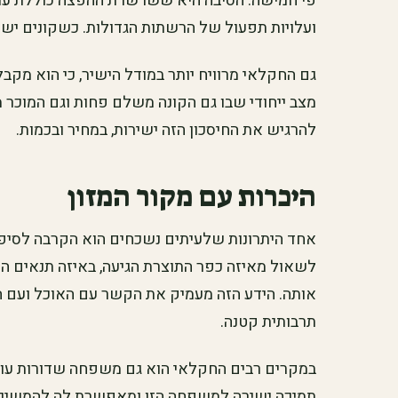
פי חמישה. הסיבה היא ששרשרת ההפצה כוללת עמלו
ועלויות תפעול של הרשתות הגדולות. כשקונים יש
גם החקלאי מרוויח יותר במודל הישיר, כי הוא מק
מצב ייחודי שבו גם הקונה משלם פחות וגם המוכר מר
להרגיש את החיסכון הזה ישירות, במחיר ובכמות.
היכרות עם מקור המזון
אחד היתרונות שלעיתים נשכחים הוא הקרבה לסיפ
לשאול מאיזה כפר התוצרת הגיעה, באיזה תנאים היא
אותה. הידע הזה מעמיק את הקשר עם האוכל ועם המ
תרבותית קטנה.
במקרים רבים החקלאי הוא גם משפחה שדורות עוס
תמיכה ישירה למשפחה הזו ומאפשרת לה להמשיך 