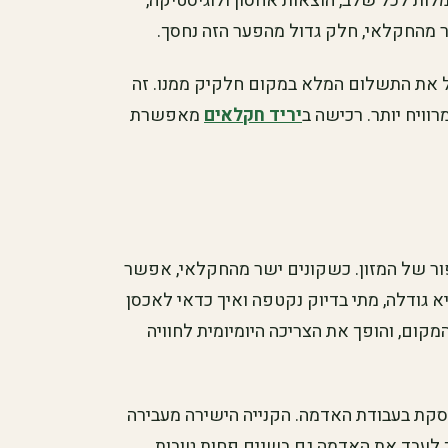
ת לכל שלב, הוצאות אחסון ולוגיסטיקה,
ר מהחקלאי, חלק גדול מהפער הזה נחסך.
בל את התשלום המלא במקום חלקיק ממנו. זה
וויח יותר. רכישה ב
יריד חקלאים
מאפשרת
ור של המזון. כשקונים ישר מהחקלאי, אפשר
 גודלה, מתי בדיוק נקטפה ואיך כדאי לאכסן
קום, והופך את הצריכה היומיומית לחוויה
קת בעבודת האדמה. הקנייה הישירה מעבירה
לעבד את האדמה גם בשנים פחות טובות.