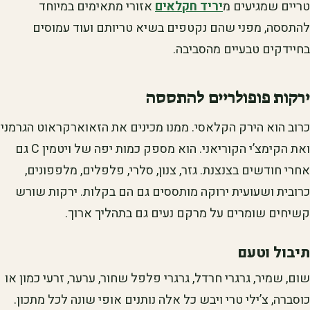
טריים שמגיעים מ
יריד חקלאים
אזורי מתאימים במיוחד
להתססה, מפני שהם נקטפים בשיא טריותם ועוד עמוסים
בחיידקים טבעיים מהסביבה.
ירקות פופולריים להתססה
כרוב הוא הירק הקלאסי. ממנו מכינים את הזאוארקראוט הגרמני
ואת הקימצ’י הקוריאני. הוא מספק כמות יפה של ויטמין C גם
אחרי חודשים בצנצנת. גזר, צנון, סלרי, פלפלים, מלפפונים,
כרובית ושעועית ירוקה מותססים גם הם בקלות. ירקות שורש
קשיחים שומרים על מרקם נעים גם בתהליך ארוך.
תיבול וטעם
שום, שמיר, גרגרי חרדל, גרגרי פלפל שחור, ערער, זרעי כמון או
כוסברה, צ’ילי טרי ויבש כל אלה נותנים אופי שונה לכל מתכון.