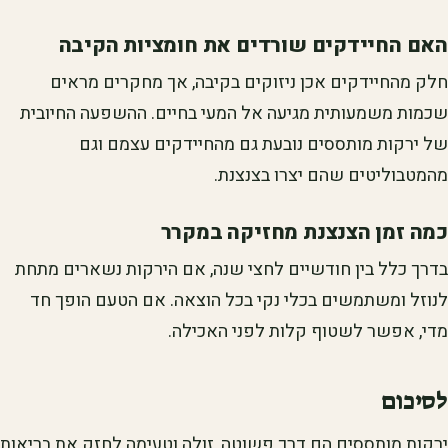
האם החיידקים שורדים את חומציות הקיבה
חלק מהחיידקים אכן ניזוקים בקיבה, אך מחקרים מראים
שכמות משמעותית מגיעה אל המעי בחיים. ההשפעה החיובית
של ירקות מותססים נובעת גם מהחיידקים עצמם וגם
מהמטבוליטים שהם יצרו בצנצנת.
כמה זמן הצנצנת מחזיקה במקרר
בדרך כלל בין חודשיים לחצי שנה, אם הירקות נשארים מתחת
לנוזל ומשתמשים בכלי נקי בכל הוצאה. אם הטעם הופך חד
מדי, אפשר לשטוף קלות לפני האכילה.
לסיכום
ירקות מותססים הם דרך פשוטה, זולה וטעימה לחזק את בריאות