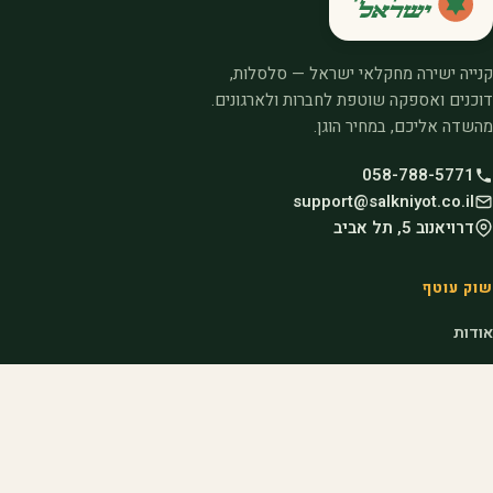
קנייה ישירה מחקלאי ישראל — סלסלות,
דוכנים ואספקה שוטפת לחברות ולארגונים.
מהשדה אליכם, במחיר הוגן.
058-788-5771
support@salkniyot.co.il
דרויאנוב 5, תל אביב
שוק עוטף
אודות
המיזמים שלנו
קהילות
בלוג
מדריכים