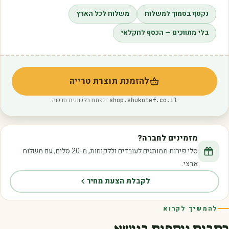
נקטף בסמוך למשלוח
משלוח לכל הארץ
בלי מתווכים — הכסף לחקלאי
להזמנת תוצרת טרייה
(נפתח בלשונית חדשה)
· נפתח בלשונית חדשה
shop.shukotef.co.il
מזמינים לחברה?
סלי פירות ממותגים לעובדים וללקוחות, מ-20 סלים, עם משלוח
ארצי.
לקבלת הצעת מחיר
להמשיך לקרוא
כתבות נוספות בנושא