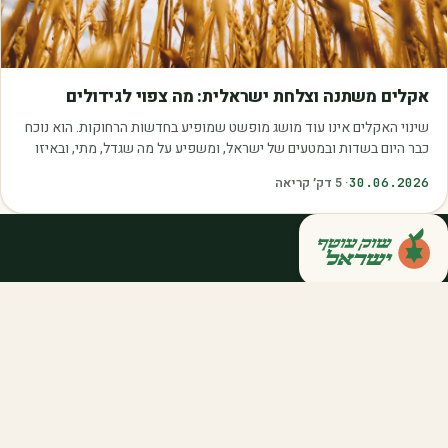
מאמרים
אקלים משתנה וצלחת ישראלית: מה צפוי לגידולים
שינוי האקלים אינו עוד מושג מופשט שמופיע בחדשות הרחוקות. הוא נוכח
כבר היום בשדות ובמטעים של ישראל, ומשפיע על מה שגדל, מתי, ובאיזו
איכות. עליית הטמפרטורות,…
30.06.2026
·
5
דק׳ קריאה
קנייה ישירה מחקלאי ישראל — סלסלות,
דוכנים ואספקה שוטפת לחברות ולארגונים.
מהשדה אליכם, במחיר הוגן.
058-788-5771
support@salkniyot.co.il