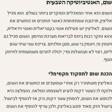
שום, האנטיביוטיקה הטבעית
השום הוא אחד המאכלים הנחקרים ביותר בעולם. הוא מכיל
אליצין, תרכובת שמתפתחת כאשר חותכים או כותשים את
השום. לאליצין יש פעילות אנטי בקטריאלית ואנטי ויראלית,
והוא נחקר רבות ביחס לבריאות מערכת החיסון. השום מכיל גם
ויטמין סי, ויטמין בי שש, מנגן וסלניום. צריכת שני שיני שום
ליום, רצוי לא מבושלות מדי, יכולה לתרום משמעותית לחיזוק
הגוף.
הכנת שום לתפקוד מקסימלי
האליצין משתחרר רק אחרי שמועכים או כותשים את השום,
ולוקח לו כעשר דקות להגיע לעוצמתו המלאה. ההמלצה היא
לכתוש את השום, להמתין עשר דקות, ורק אז להוסיף לבישול.
בישול חזק מאוד פוגע באליצין, ולכן עדיף להוסיף את השום