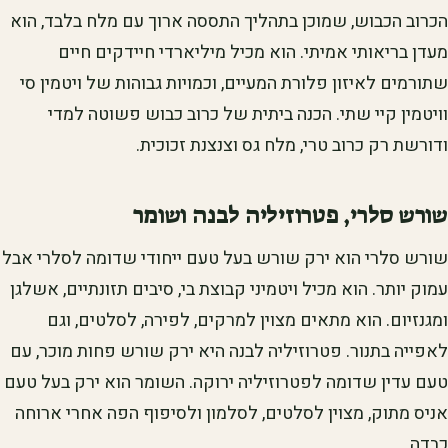
הכרוב הכבוש, שמוכן בתהליך התססה ארוך עם מלח בלבד, הוא
מעדן בריאותי אמיתי. הוא מכיל מיליארדי חיידקים חיים
שתורמים לאיזון פלורת המעיים, וכמויות גבוהות של ויטמין סי
וויטמין קיי שתי. הכנה ביתית של כרוב כבוש פשוטה למדי
ודורשת רק כרוב טרי, מלח גס וצנצנת זכוכית.
שורש סלרי, פטרוזיליה לבנה ושומר
שורש סלרי הוא ירק שורש בעל טעם ייחודי שדומה לסלרי אבל
עמוק יותר. הוא מכיל ויטמיני קבוצת בי, סיבים תזונתיים, אשלגן
ומגנזיום. הוא מתאים מצוין למרקים, לפירה, לסלטים, וגם
לאפייה בתנור. פטרוזיליה לבנה היא ירק שורש פחות מוכר, עם
טעם עדין שדומה לפטרוזיליה ירוקה. השומר הוא ירק בעל טעם
אניס מתוק, מצוין לסלטים, לסלמון ולסיפוף הפה אחרי ארוחה
כבדה.