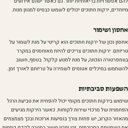
להם אפשרויות בריאותיות יותר. גם כאשר ישנם אירועים
מיוחדים, ירקות חתוכים יכולים לשמש כבסיס למגוון מנות.
אחסון ושימור
אחסון נכון של ירקות חתוכים הוא קריטי על מנת לשמור על
טריותם. ירקות חתוכים צריכים להיות מאוחסנים במקרר
בטמפרטורה הנכונה, על מנת למנוע קלקול. בנוסף, חשוב
להשתמש במיכלים אטומים לשמירה על טריותם לאורך זמן.
השפעות סביבתיות
שימוש בירקות חתוכים מקומי יכול להפחית את טביעת הרגל
הפחמנית של מרכזי שירות לקוחות. כאשר הירקות מגיעים
מהאזור הקרוב, יש פחות צורך בנסיעות ארוכות ובכך מצמצמים
את השפעתם הסביבתית. זהו יתרון חשוב במטרה לקדם קיימות.