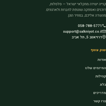
קנייה ישירה מחקלאי ישראל — סלסלות,
דוכנים ואספקה שוטפת לחברות ולארגונים.
מהשדה אליכם, במחיר הוגן.
058-788-5771
support@salkniyot.co.il
דרויאנוב 5, תל אביב
שוק עוטף
אודות
המיזמים שלנו
קהילות
בלוג
מדריכים
צרו קשר