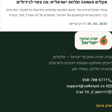
אקלים משתנה וצלחת ישראלית: מה צפוי לגידולים
שינוי האקלים אינו עוד מושג מופשט שמופיע בחדשות הרחוקות. הוא נוכח
כבר היום בשדות ובמטעים של ישראל, ומשפיע על מה שגדל, מתי, ובאיזו
איכות. עליית הטמפרטורות,…
30.06.2026
·
5
דק׳ קריאה
קנייה ישירה מחקלאי ישראל — סלסלות,
דוכנים ואספקה שוטפת לחברות ולארגונים.
מהשדה אליכם, במחיר הוגן.
058-788-5771
support@salkniyot.co.il
דרויאנוב 5, תל אביב
שוק עוטף