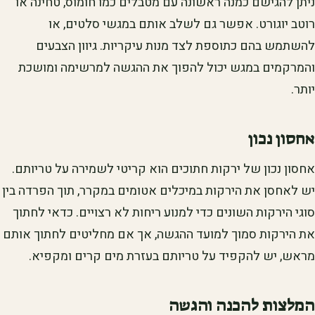
ניתן להגישם כמנה ראשונה עם מטבלים כמו חומוס, טחינה או
רוטב יוגורט. אפשר גם לשלב אותם במגשי סלטים, או
להשתמש בהם כתוספת לצד מנות עיקריות. גיוון הצבעים
והמרקמים במגש יכול להפוך את ההגשה למרשימה ומושכת
יותר.
אחסון נכון
אחסון נכון של ירקות חתוכים הוא קריטי לשמירה על טריותם.
יש לאחסן את הירקות במיכלים אטומים במקרר, תוך הפרדה בין
סוגי הירקות השונים כדי למנוע ריחות לא רצויים. כדאי לחתוך
את הירקות סמוך למועד ההגשה, אך אם מחליטים לחתוך אותם
מראש, יש להקפיד על טריותם בעזרת מים קרים ומקפיא.
המלצות להכנה והגשה