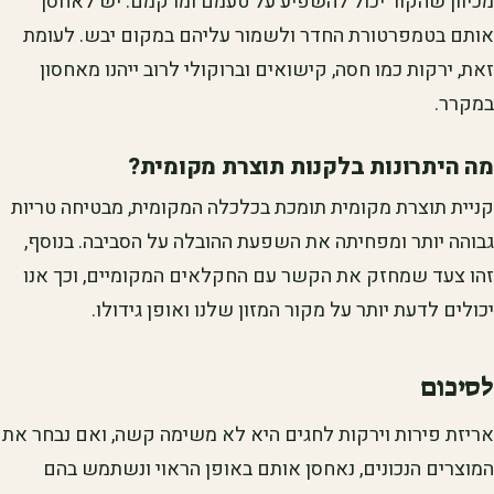
מכיוון שהקור יכול להשפיע על טעמם ומרקמם. יש לאחסן
אותם בטמפרטורת החדר ולשמור עליהם במקום יבש. לעומת
זאת, ירקות כמו חסה, קישואים וברוקולי לרוב ייהנו מאחסון
במקרר.
מה היתרונות בלקנות תוצרת מקומית?
קניית תוצרת מקומית תומכת בכלכלה המקומית, מבטיחה טריות
גבוהה יותר ומפחיתה את השפעת ההובלה על הסביבה. בנוסף,
זהו צעד שמחזק את הקשר עם החקלאים המקומיים, וכך אנו
יכולים לדעת יותר על מקור המזון שלנו ואופן גידולו.
לסיכום
אריזת פירות וירקות לחגים היא לא משימה קשה, ואם נבחר את
המוצרים הנכונים, נאחסן אותם באופן הראוי ונשתמש בהם