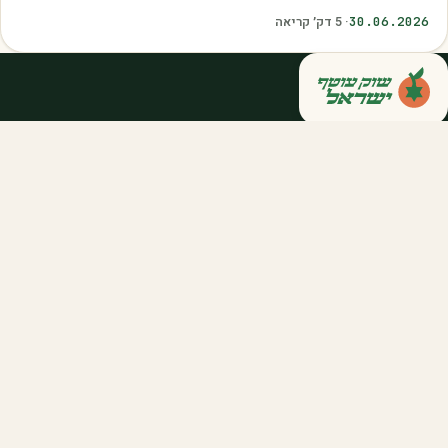
איכות. עליית הטמפרטורות,…
30.06.2026
·
5
דק׳ קריאה
קנייה ישירה מחקלאי ישראל — סלסלות,
דוכנים ואספקה שוטפת לחברות ולארגונים.
מהשדה אליכם, במחיר הוגן.
058-788-5771
support@salkniyot.co.il
דרויאנוב 5, תל אביב
שוק עוטף
אודות
המיזמים שלנו