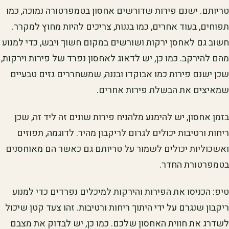
טריותם. ישנם פירות שדורשים אחסון בטמפרטורה נמוכה, כמו
תפוחים, בעוד אחרים, כמו בננות, צריכים להיות מחוץ למקרר.
חשוב גם לאחסן ירקות ושורשים במקום חשוך ויבש, כדי למנוע
מהם להירקב. כמו כן, יש לדאוג לאחסון נפרד של פירות וירקות,
שכן ישנם פירות כמו אבוקדו ובננה, שמשחררים גזים טבעיים
שמאיצים את הבשלת פירות אחרים.
בזמן אחסון, יש להימנע מלהניח פירות שונים זה ליד זה, שכן
ריחות ורטיבות יכולים לגרום לריקבון מהיר. לדוגמה, תפוזים
ואשכוליות יכולים לשמור על טריותם גם כאשר הם מאוחסנים
בטמפרטורת החדר.
טיפ: הכניסו את הפירות והירקות למיכלים נפרדים כדי למנוע
ריקבון שנגרם על ידי היתוך ריחות ורטיבות. זהו צעד קטן שיכול
לשדרג את חווית האחסון שלכם. כמו כן, יש לבדוק את מצבם