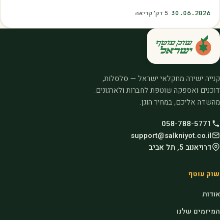
איכות. עליית הטמפרטורות,…
30.06.2026
·
5
דק׳ קריאה
קנייה ישירה מחקלאי ישראל — סלסלות,
דוכנים ואספקה שוטפת לחברות ולארגונים.
מהשדה אליכם, במחיר הוגן.
058-788-5771
support@salkniyot.co.il
דרויאנוב 5, תל אביב
שוק עוטף
אודות
המיזמים שלנו