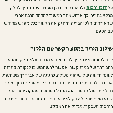
על
דוכן ירקות
ולראות כיצד דוכן מעוצב היטב הופך לחלק
מרכזי בחוויה. כך אירוע אחד ממשיך להדהד הרבה אחרי
שהאורחים הלכו הביתה, ומחזק את הקשר בכל מפגש מחודש
עם הטעם.
שילוב היריד במסע הקשר עם הלקוח
יריד לקוחות אינו צריך להיות אירוע מבודד אלא חלק ממסע
רחב יותר של בניית קשר. אפשר להשתמש בו כנקודת פתיחה
לשנה חדשה של שיתוף פעולה, כחגיגה של אבן דרך משותפת,
או כדרך להודות בסיום פרויקט. כשהיריד משתלב בתוך סיפור
גדול יותר של הקשר, הוא מקבל משמעות עמוקה יותר והופך
לרגע משמעותי ולא רק לאירוע נחמד. תזמון נכון בתוך מערכת
היחסים העסקית מגדיל את האפקט.