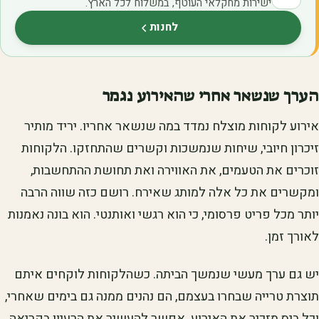
ישירות מחקלאי העוטף, במשלוח לכל הארץ.
לחנות
(נפתח בלשונית חדשה)
הערך שנשאר אחרי שהאירוע נגמר
אירוע לקוחות מוצלח נמדד במה שנשאר אחריו. יריד מותיר
זיכרון חיובי, שיחות שנמשכות וקשרים שהתחזקו. הלקוחות
זוכרים את הטעמים, את האווירה ואת תחושת ההתחשבות,
ומקשרים את כל אלה למותג שאירח. רושם כזה שווה הרבה
יותר מכל פריט פרסומי, כי הוא רגשי ואותנטי. הוא בונה נאמנות
לאורך זמן.
יש גם ערך מעשי שנמשך הביתה. כשהלקוחות לוקחים איתם
תוצרת טרייה שבחרו בעצמם, הם נהנים ממנה גם בימים שאחרי,
וכל ביס מזכיר את האירוע. אפשר להעשיר את הרעיון בקריאה