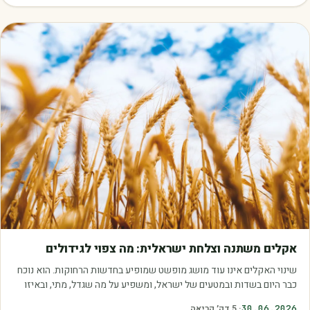
מאמרים
אקלים משתנה וצלחת ישראלית: מה צפוי לגידולים
שינוי האקלים אינו עוד מושג מופשט שמופיע בחדשות הרחוקות. הוא נוכח
כבר היום בשדות ובמטעים של ישראל, ומשפיע על מה שגדל, מתי, ובאיזו
איכות. עליית הטמפרטורות,…
30.06.2026
·
5
דק׳ קריאה