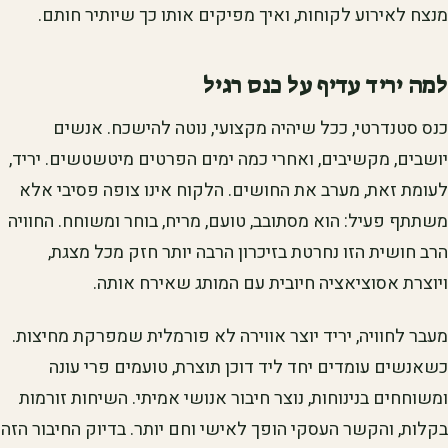
מנצח לאירוע לקוחות, ואיך מפיקים אותו כך שיותיר חותם.
למה יריד עדיף על כנס רגיל
כנס סטנדרטי, ככל שיהיה מקצועי, נוטה להישכח. אנשים
יושבים, מקשיבים, ואחרי כמה ימים הפרטים מיטשטשים. יריד,
לעומת זאת, מערב את החושים. הלקוח אינו צופה פסיבי אלא
משתתף פעיל: הוא מסתובב, טועם, מריח, בוחר ומשוחח. החוויה
הרב חושית הזו נחרטת בזיכרון הרבה יותר חזק מכל מצגת,
ויוצרת אסוציאציה חיובית עם המותג שאירח אותה.
מעבר לחוויה, יריד יוצר אווירה לא פורמלית שמפרקת מחיצות.
כשאנשים עומדים יחד ליד דוכן תוצרת, טועמים פרי עונה
ומשוחחים בנינוחות, נוצר חיבור אנושי אמיתי. השיחות זורמות
בקלות, והקשר העסקי הופך לאישי וחם יותר. בדיוק החיבור הזה