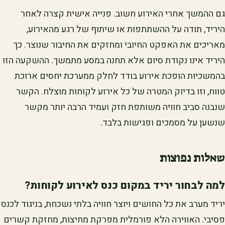
גם ההמשך אחרי האירוע חשוב. פנייה אישית קצרה לאחר
היריד, תודה על ההשתתפות או שיתוף של רגע מהאירוע,
מאריכים את האפקט החיובי ומחזקים את החיבור שנוצר. כך
היריד אינו נקודת סיום אלא תחנה במסע מתמשך. ההשקעה הזו
בהמשכיות הופכת אירוע בודד לחלק ממערכת יחסים ארוכת
טווח, וזו בדיוק המטרה של כל אירוע לקוחות מוצלח. הקשר
שנבנה סביב חוויה משותפת חזק ועמיד הרבה יותר מקשר
שנשען על מסמכים ופגישות בלבד.
שאלות נפוצות
למה לבחור יריד במקום כנס לאירוע לקוחות?
יריד מערב את כל החושים ויוצר חוויה בלתי נשכחת, בניגוד לכנס
פסיבי. האווירה הלא פורמלית מפרקת מחיצות, מחזקת קשרים