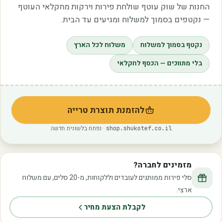
החנות של שוק עוטף שולחת פירות וירקות מחקלאי העוטף
— נקטפים בסמוך למשלוח ומגיעים עד הבית.
נקטף בסמוך למשלוח
משלוח לכל הארץ
בלי מתווכים — הכסף לחקלאי
להזמנת תוצרת טרייה
(נפתח בלשונית חדשה)
· נפתח בלשונית חדשה
shop.shukotef.co.il
מזמינים לחברה?
סלי פירות ממותגים לעובדים וללקוחות, מ-20 סלים, עם משלוח
ארצי.
לקבלת הצעת מחיר