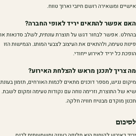
אישיים ומשאירה רושם חיובי וארוך טווח.
האם אפשר להתאים יריד לאופי החברה?
בהחלט. אפשר לבחור דגש על תוצרת עונתית, לשלב סדנאות או
פינות טעימה, ולהתאים את העיצוב לצבעי המותג. הגמישות הזו
הופכת כל יריד לאירוע ייחודי.
מה צריך לתכנן מראש להצלחת האירוע?
מיקום נגיש, מספר דוכנים מתאים לכמות האורחים, תזמון בעונת
שיא של התוצרת, וזרימה נוחה עם נקודות טעימה ומקום לשבת.
תכנון מוקדם מבטיח חוויה חלקה.
לסיכום
יריד כאירוע לקוחות הוא חלופה רעננה ומשמעותית לכנס