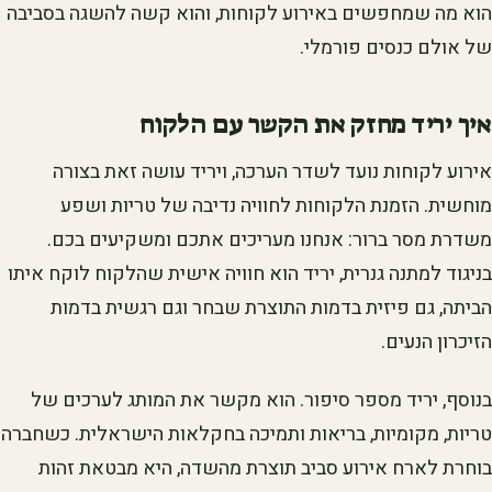
הוא מה שמחפשים באירוע לקוחות, והוא קשה להשגה בסביבה
של אולם כנסים פורמלי.
איך יריד מחזק את הקשר עם הלקוח
אירוע לקוחות נועד לשדר הערכה, ויריד עושה זאת בצורה
מוחשית. הזמנת הלקוחות לחוויה נדיבה של טריות ושפע
משדרת מסר ברור: אנחנו מעריכים אתכם ומשקיעים בכם.
בניגוד למתנה גנרית, יריד הוא חוויה אישית שהלקוח לוקח איתו
הביתה, גם פיזית בדמות התוצרת שבחר וגם רגשית בדמות
הזיכרון הנעים.
בנוסף, יריד מספר סיפור. הוא מקשר את המותג לערכים של
טריות, מקומיות, בריאות ותמיכה בחקלאות הישראלית. כשחברה
בוחרת לארח אירוע סביב תוצרת מהשדה, היא מבטאת זהות