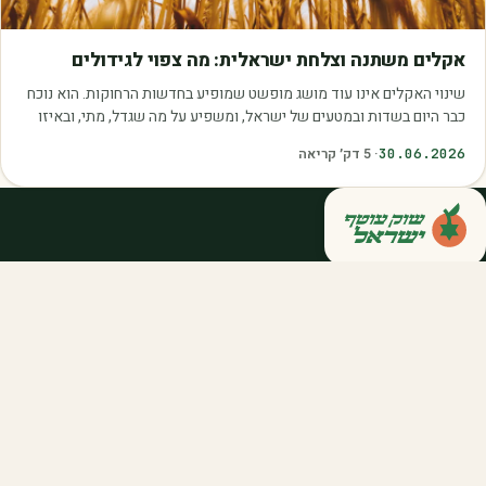
מאמרים
אקלים משתנה וצלחת ישראלית: מה צפוי לגידולים
שינוי האקלים אינו עוד מושג מופשט שמופיע בחדשות הרחוקות. הוא נוכח
כבר היום בשדות ובמטעים של ישראל, ומשפיע על מה שגדל, מתי, ובאיזו
איכות. עליית הטמפרטורות,…
30.06.2026
·
5
דק׳ קריאה
קנייה ישירה מחקלאי ישראל — סלסלות,
דוכנים ואספקה שוטפת לחברות ולארגונים.
מהשדה אליכם, במחיר הוגן.
058-788-5771
support@salkniyot.co.il
דרויאנוב 5, תל אביב