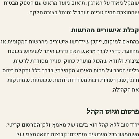
שמקל מאוד על הארגון. תיאום מועד מראש עם הספק מבטיח
שהתוצרת תהיה טרייה ושהכול יתנהל בצורה חלקה.
קבלת אישורים מהרשות
בהתאם למיקום, ייתכן שיידרשו אישורים מהרשות המקומית או
מהוועד. כדאי לברר מראש האם נדרש היתר לשימוש בשטח
ציבורי, ולוודא שהכול מתנהל כחוק. פנייה מסודרת לרשות,
בליווי הסבר על מהות האירוע הקהילתי, בדרך כלל נתקלת ביחס
חיובי, שכן רשויות רבות מעודדות יוזמות שכונתיות שמחזקות
את הקהילה.
פרסום וגיוס הקהל
יריד טוב ללא קהל הוא בזבוז של מאמץ, ולכן הפרסום קריטי.
השתמשו בכל הערוצים הזמינים: קבוצות הוואטסאפ של