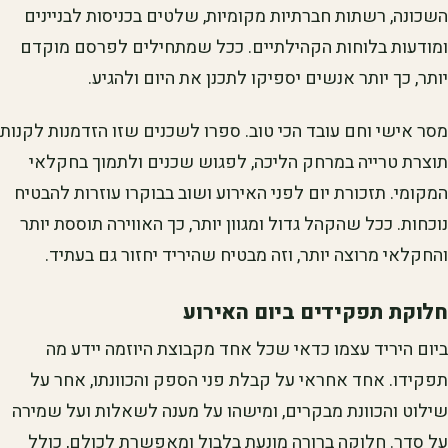
השכונה, רשתות חברתיות מקומיות, שלטים בכניסות לבניינים
ומודעות בלוחות הקהילתיים. ככל שמתחילים לפרסם מוקדם
יותר, כך יותר אנשים יספיקו לתכנן את היום ולהגיע.
מסר אישי וחם עובד הכי טוב. ספרו לשכנים שזו הזדמנות לקנות
תוצרת טרייה במרחק הליכה, לפגוש שכנים ולתמוך בחקלאי
המקומי. תזכורת יום לפני האירוע ושוב בבוקרו עוזרות להבטיח
נוכחות. ככל שהקהל גדול ומגוון יותר, כך האווירה תוססת יותר
והחקלאי מרוצה יותר, וזה מבטיח שהיריד יחזור גם בעתיד.
חלוקת תפקידים ביום האירוע
ביום היריד עצמו כדאי שכל אחד מקבוצת היוזמה יידע מה
תפקידו. אחד אחראי על קבלת פני הספק והכוונתו, אחר על
שילוט והכוונת מבקרים, ומישהו על מענה לשאלות ועל שמירה
על סדר. חלוקה ברורה מונעת בלבול ומאפשרת לכולם, כולל