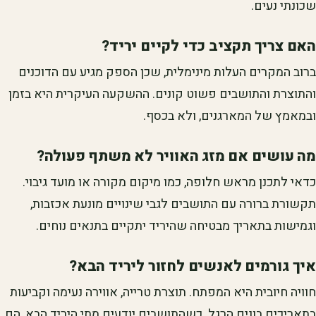
שכונתי נעים.
האם צריך תקציב כדי לקיים יריד?
ברוב המקרים העלות מינימלית, שכן הספק מגיע עם הדוכנים
והתוצרת והתושבים פשוט קונים. ההשקעה העיקרית היא בזמן
ובמאמץ של המארגנים, ולא בכסף.
מה עושים אם מזג האוויר לא משתף פעולה?
כדאי לתכנן מראש חלופה, כמו מיקום מקורה או מועד גיבוי.
תקשורת ברורה עם התושבים לגבי שינויים מונעת אכזבות,
וגמישות בתאריך מבטיחה שהיריד יתקיים בתנאים נוחים.
איך גורמים לאנשים לחזור ליריד הבא?
חוויה חיובית היא המפתח. תוצרת טרייה, אווירה נעימה וקביעות
בתאריכים בונים הרגל. כשהתושבים יודעים מתי היריד הבא, הם