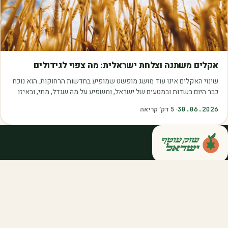
מאמרים
אקלים משתנה וצלחת ישראלית: מה צפוי לגידולים
שינוי האקלים אינו עוד מושג מופשט שמופיע בחדשות הרחוקות. הוא נוכח
כבר היום בשדות ובמטעים של ישראל, ומשפיע על מה שגדל, מתי, ובאיזו
איכות. עליית הטמפרטורות,…
30.06.2026
·
5
דק׳ קריאה
קנייה ישירה מחקלאי ישראל — סלסלות,
דוכנים ואספקה שוטפת לחברות ולארגונים.
מהשדה אליכם, במחיר הוגן.
058-788-5771