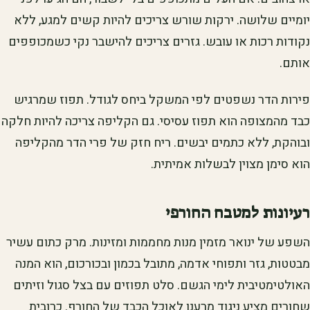
יומיים שלושה. ירקות שורש צריכים להיות קשים למגע, ללא
נקודות רכות או עובש. גזרים צריכים להישבר נקי כשמכופפים
אותם.
פירות הדר נשפטים לפי המשקל ביחס לגודל. תפוז שמרגיש
כבד מהמצופה הוא תפוז עסיסי. גם הקליפה צריכה להיות חלקה
ובוהקת, ללא כתמים יבשים. ריח חזק של פרי הדר מהקליפה
הוא סימן מצוין לבשלות אמיתית.
רעיונות למטבח החורפי
השפע של ינואר מזמין מנות מחממות ומזינות. מרק כתום עשיר
מבטטות, גזר ותפוחי אדמה, מתובל בכמון ובכורכום, הוא המנה
האולטימטיבית לימי הגשם. סלט תפוזים עם בצל סגול וזיתים
שחורים מציע ניגוד מרענן לאוכל הכבד של החורף. כרובית