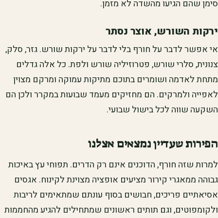
סימן שהם הגיעו מהשדה לא מזמן.
ירקות השורש, אוצר נסתר
אי אפשר לדבר על חורף בלי לדבר על ירקות שורש. גזר, סלק,
צנונית, סלרי שורש, פטרוזיליה שורש ולפת. כל אלה גדלים
מתחת לאדמה ושומרים בתוכם מתיקות עמוקה ומרקם מצוין
לאפייה ולמרקים. הם מחזיקים מעמד שבועות במקרר ולכן הם
השקעה שווה לכל בישול שבועי.
הפירות שעדיין נמצאים אצלנו
למרות שזה חורף, הדוכנים אינם רק הדרים. תפוחי עץ באיכות
גבוהה ממאגרי קירור מציעים אופציה מצוינת לקינוח. אגסים
אסיאתיים פריכים, חבושים בסוף עונתם שמתאימים לריבות
ולקומפוטים, וגם תותים ראשונים שמתחילים להגיע מהחממות