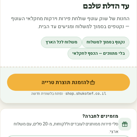
עד הדלת שלכם
החנות של שוק עוטף שולחת פירות וירקות מחקלאי העוטף
— נקטפים בסמוך למשלוח ומגיעים עד הבית.
נקטף בסמוך למשלוח
משלוח לכל הארץ
בלי מתווכים — הכסף לחקלאי
להזמנת תוצרת טרייה
(נפתח בלשונית חדשה)
· נפתח בלשונית חדשה
shop.shukotef.co.il
מזמינים לחברה?
סלי פירות ממותגים לעובדים וללקוחות, מ-20 סלים, עם משלוח
ארצי.