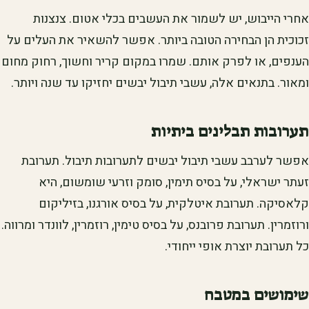
אחרי הייבוש, יש לשמור את העשבים בכלי אטום. צנצנות
זכוכית הן הבחירה הטובה ביותר. אפשר להשאיר את העלים על
הענפים, או לפרק אותם. שמרו במקום קריר וחשוך, רחוק מחום
ומאור. בתנאים אלה, עשבי תיבול יבשים יחזיקו עד שנה ויותר.
תערובות תבלינים ביתיות
אפשר לערבב עשבי תיבול יבשים לתערובות תיבול. תערובת
זעתר ישראלי, על בסיס תימין, סומק וזרעי שומשום, היא
קלאסיקה. תערובת איטלקית, על בסיס אורגנו, בזיליקום
ורוזמרין. תערובת פרובנס, על בסיס טימין, רוזמרין, לוונדר ומרווה.
כל תערובת יוצרת אופי ייחודי.
שימושים במטבח