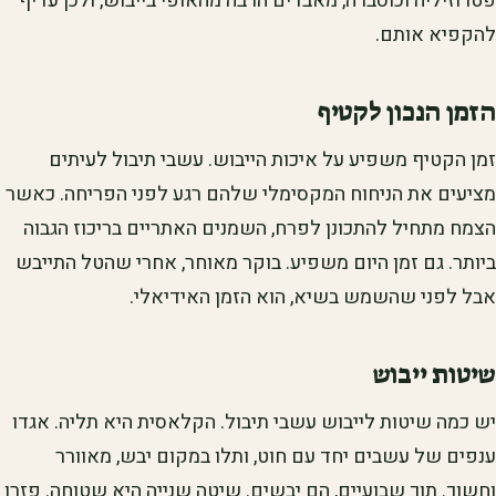
פטרוזיליה וכוסברה, מאבדים הרבה מהאופי בייבוש, ולכן עדיף
להקפיא אותם.
הזמן הנכון לקטיף
זמן הקטיף משפיע על איכות הייבוש. עשבי תיבול לעיתים
מציעים את הניחוח המקסימלי שלהם רגע לפני הפריחה. כאשר
הצמח מתחיל להתכונן לפרח, השמנים האתריים בריכוז הגבוה
ביותר. גם זמן היום משפיע. בוקר מאוחר, אחרי שהטל התייבש
אבל לפני שהשמש בשיא, הוא הזמן האידיאלי.
שיטות ייבוש
יש כמה שיטות לייבוש עשבי תיבול. הקלאסית היא תליה. אגדו
ענפים של עשבים יחד עם חוט, ותלו במקום יבש, מאוורר
וחשוך. תוך שבועיים, הם יבשים. שיטה שנייה היא שטוחה. פזרו