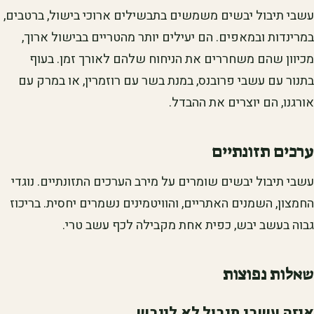
עשבי תיבול יבשים משמשים בתבשילים ארוכי בישול, ברטבים,
במרינדות ובמאפים. הם יעילים יותר מהטריים בבישול ארוך,
מכיוון שהם משחררים את הניחוח שלהם לאורך זמן. בעוף
בתנור עם עשבי פרובנס, במנת בשר עם רוזמרין, או במרק עם
אורגנו, הם יוצרים את ההבדל.
ערכים תזונתיים
עשבי תיבול יבשים שומרים על מירב הערכים התזונתיים. נוגדי
החמצון, השמנים האתריים, והוויטמינים נשמרים יחסית. בריכוז
גבוה בעשב יבש, כפית אחת מקבילה לכף עשב טרי.
שאלות נפוצות
איזה עשבי תיבול לא לייבש