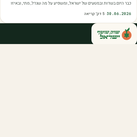
כבר היום בשדות ובמטעים של ישראל, ומשפיע על מה שגדל, מתי, ובאיזו
איכות. עליית הטמפרטורות,…
30.06.2026
·
5
דק׳ קריאה
קנייה ישירה מחקלאי ישראל — סלסלות,
דוכנים ואספקה שוטפת לחברות ולארגונים.
מהשדה אליכם, במחיר הוגן.
058-788-5771
support@salkniyot.co.il
דרויאנוב 5, תל אביב
שוק עוטף
אודות