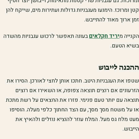
ומרוכזת. גם עגבניות שרי קטנות מתאימות, וייבושן יוצר חטיף
קטן ומרוכז. הימנעו מעגבניות גדולות ועתירות מים, שייקח להן
זמן ארוך מאוד להתייבש.
הקנייה מ
יריד חקלאים
בעונה תאפשר לרכוש עגבניות מהשדה
בשיא הטעם.
ההכנה לייבוש
שטפו את העגבניות היטב. חתכו אותן לחצי לאורכן. הסירו את
הזרעונים אם רוצים תוצאה צפופה, או השאירו אם רוצים
תוצאה עם יותר טעם פנימי. פזרו את החצאים על רשת מתכת
או על משטח מסך מסך, עם הצד החתוך כלפי מעלה. הוסיפו
מעט מלח גס מעל. המלח עוזר להוציא נוזלים ולהאיץ את
הייבוש.