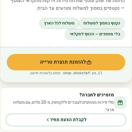
החנות של שוק עוטף שולחת פירות וירקות מחקלאי העוטף
— נקטפים בסמוך למשלוח ומגיעים עד הבית.
נקטף בסמוך למשלוח
משלוח לכל הארץ
בלי מתווכים — הכסף לחקלאי
להזמנת תוצרת טרייה
(נפתח בלשונית חדשה)
· נפתח בלשונית חדשה
shop.shukotef.co.il
מזמינים לחברה?
סלי פירות ממותגים לעובדים וללקוחות, מ-20 סלים, עם משלוח
ארצי.
לקבלת הצעת מחיר