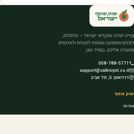
קנייה ישירה מחקלאי ישראל — סלסלות,
דוכנים ואספקה שוטפת לחברות ולארגונים.
מהשדה אליכם, במחיר הוגן.
058-788-5771
support@salkniyot.co.il
דרויאנוב 5, תל אביב
שוק עוטף
אודות
המיזמים שלנו
קהילות