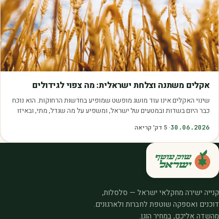
מאמרים
אקלים משתנה וצלחת ישראלית: מה צפוי לגידולים
שינוי האקלים אינו עוד מושג מופשט שמופיע בחדשות הרחוקות. הוא נוכח
כבר היום בשדות ובמטעים של ישראל, ומשפיע על מה שגדל, מתי, ובאיזו
איכות. עליית הטמפרטורות,…
30.06.2026
·
5
דק׳ קריאה
קנייה ישירה מחקלאי ישראל — סלסלות,
דוכנים ואספקה שוטפת לחברות ולארגונים.
מהשדה אליכם, במחיר הוגן.