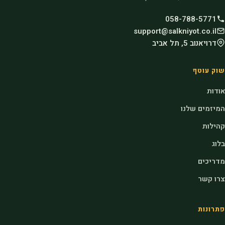
058-788-5771
support@salkniyot.co.il
דרויאנוב 5, תל אביב
שוק עוטף
אודות
המיזמים שלנו
קהילות
בלוג
מדריכים
צרו קשר
פתרונות