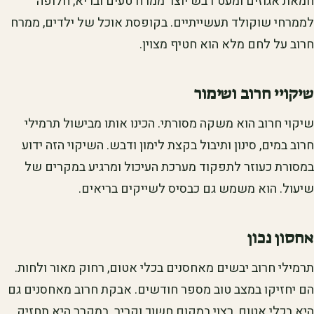
חמאת אגוזים ומעט דבש יוצר ממרח טעים ובריא, חלופה
לממרחי שוקולד תעשייתיים. בקופסת אוכל של ילדים, ממרח
חרוב על לחם מלא הוא חטיף מצוין.
שיקויי חרוב ושימור
שיקוי חרוב הוא משקה מסורתי. הכינו אותו מבישול תרמילי
חרוב במים, סינון ותיבול בקצת לימון ודבש. השיקוי הזה ידוע
במסורת כעוזר לתפקוד מערכת העיכול ומרגיע במקרים של
שיעול. הוא משמש גם כבסיס לשייקים בריאים.
אחסון נכון
תרמילי חרוב יבשים מאחסנים בכלי אטום, רחוק מאור ולחות.
הם יחזיקו במצב טוב מספר חודשים. אבקת חרוב מאחסנים גם
היא בכלי אטום, רצוי במקום חשוך וקריר. במקרר היא תחזיק