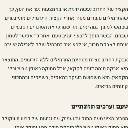
הקציר של החרוב נעשה ידנית או באמצעות נער את העץ, כך
שהתרמילים נושרים מטה. אחרי הקציר, התרמילים מתייבשים
בשמש למשך כמה ימים, מה שמרכז את הסוכרים הטבעיים
שבהם. הבשר הופך לדבשי ועזיב טעם. אחר כך אפשר לטחון
אותם לאבקת חרוב, או להשאיר כתרמיל שלם לאכילה ישירה.
אבקת החרוב נוצרת מטחינת התרמילים ללא הזרעונים. התוצאה
היא אבקה חומה דומה לקקאו, אבל מתוקה באופן טבעי ובלי
הקפאין. היא משמשת בעיקר במאפים, בשייקים ובמתכוני
קינוחים בריאים.
טעם וערכים תזונתיים
החרוב מציע טעם מתוק עז ועמוק, עם נגיעות של דבש ושוקולד.
הוא מתוק באופן טבעי בלי תוספת סוכר, מה שהופך אותו