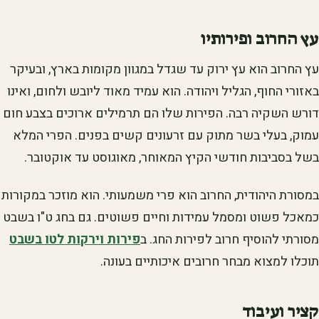
עץ החרוב ופירותיו
עץ החרוב הוא עץ ירוק עד שגדל במגוון מקומות בארץ, ובעיקר
באזורי החוף, הגליל ויהודה. הוא עמיד מאוד ליובש ולחום, ואינו
דורש השקיה רבה. הפירות שלו הם תרמילים ארוכים בצבע חום
עמוק, בעלי בשר מתוק עם זרעונים קשים בפנים. הפרי המלא
בשל בסביבות חודשי הקיץ המאוחר, מאוגוסט עד אוקטובר.
במסורת היהודית, החרוב הוא פרי משמעותי. הוא מוזכר במקורות
כמאכל פשוט ומסמל עמידות וחיים פשוטים. גם בחג ט"ו בשבט
מסורתי להוסיף חרוב לפירות החג. ב
פירות וירקות לטו בשבט
תוכלו למצוא מבחר חרובים איכותיים בעונה.
קציר ועיבוד