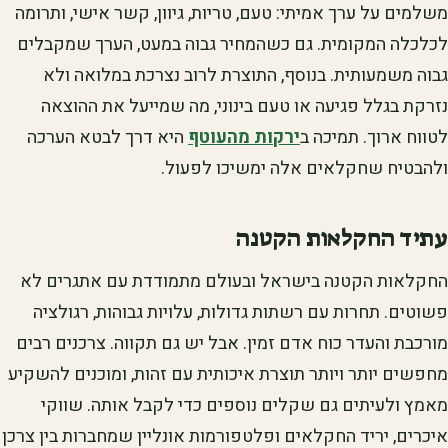
משלמים על ערך אמיתי: טעם, טריות, גיוון, קשר אישי, ותרומה
לכלכלה המקומית. גם כשהמחיר גבוה במעט, הערך שמקבלים
גבוה משמעותית. בנוסף, התוצרת לרוב נצרכת במלואה ולא
נזרקת בגלל פגיעה או טעם בינוני, מה שמייעל את ההוצאה
לטווח ארוך. תמיכה ב
ירקות מהעוטף
היא דרך לבטא הערכה
ולהבטיח שחקלאים אלה ימשיכו לפעול.
עתיד החקלאות הקטנה
החקלאות הקטנה בישראל ובעולם מתמודדת עם אתגרים לא
פשוטים. תחרות עם רשתות גדולות, עלויות גבוהות, רגולציה
מורכבת והעדר כוח אדם זמין. אבל יש גם תקווה. צרכנים רבים
מחפשים יותר ויותר תוצרת איכותית עם זהות, ומוכנים להשקיע
מאמץ ולעיתים גם שקלים נוספים כדי לקבל אותה. שווקי
איכרים, יריד החקלאים ופלטפורמות אונליין שמחברות בין צרכן