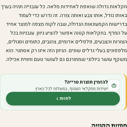
חקלאות גדולה שואפת לאחידות מלאה. כל עגבנייה תהיה בערך
באותו גודל, אותו צבע ואותה צורה. זה נדרש כדי לעמוד
בדרישות הקמעונאות הגדולה, שבה לקוח מצפה למוצר אחיד
על המדף. בחקלאות קטנה אפשר להציע גיוון. עגבניות בכל
הצורות והצבעים, פלפלים אדומים, צהובים, כתומים וסגולים,
מלפפונים בעלי גדלים שונים. הגיוון הזה אינו רק אסתטי. הוא
משקף עושר ביולוגי שמתורגם גם לעושר טעם וחווית אכילה.
להזמין תוצרת טרייה?
ישירות מחקלאי העוטף, במשלוח לכל הארץ.
לחנות
(נפתח בלשונית חדשה)
חוויית הקנייה