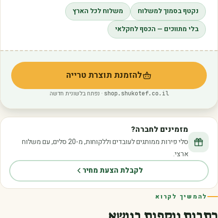
נקטף בסמוך למשלוח
משלוח לכל הארץ
בלי מתווכים — הכסף לחקלאי
להזמנת תוצרת טרייה
(נפתח בלשונית חדשה)
· נפתח בלשונית חדשה
shop.shukotef.co.il
מזמינים לחברה?
סלי פירות ממותגים לעובדים וללקוחות, מ-20 סלים, עם משלוח
ארצי.
לקבלת הצעת מחיר
להמשיך לקרוא
כתבות נוספות בנושא