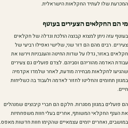
המכרעת שלו לעתיד החקלאות הישראלית.
מי הם החקלאים הצעירים בעוטף
בעוטף עזה ניתן למצוא קבוצה הולכת וגדלה של חקלאים
צעירים. רבים מהם הם דור שני, שלישי ואפילו רביעי של
חקלאים באזור, גדלו על שדות החיטה והעגבניות וירשו את
עבודת האדמה מהוריהם וסביהם. לצדם פועלים גם צעירים
שהגיעו לחקלאות מבחירה מודעת, לאחר שלמדו אקדמיה
במגוון תחומים והחליטו לחזור לאדמה ולעבוד בה כשליחות
חיים.
הם פועלים במגוון מסגרות. חלקם הם חברי קיבוצים שמנהלים
את הענף החקלאי המשותף, אחרים בעלי חוות משפחתיות
במושבים, ואחרים יזמים עצמאיים שהקימו חוות חדשות מאפס.