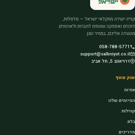
קנייה ישירה מחקלאי ישראל — סלסלות,
דוכנים ואספקה שוטפת לחברות ולארגונים.
מהשדה אליכם, במחיר הוגן.
058-788-5771
support@salkniyot.co.il
דרויאנוב 5, תל אביב
שוק עוטף
אודות
המיזמים שלנו
קהילות
בלוג
מדריכים