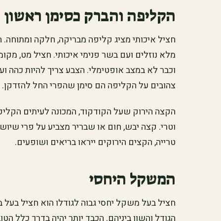
הקליפה והברק כסימן ראשון
חציל איכותי מציג קליפה מבריקה, חלקה ומתוחה. 
מלא נוזלים ועם בשר פנימי איכותי. חציל מט, מקו
וכבר לא במצב אופטימלי. הצבע צריך להיות כהה ועמ
צהובים על הקליפה הם סימן שהפרי החל להזדקן.
הקצה הירוק שעל הקודקוד, המכונה לעיתים הקליפה
וטרי. קצה יבש, חום או שבריר מצביע על פרי שיושב 
טרייה, הקצים הירוקים ייראו בריאים ושופעים.
המשקל היחסי
חציל בעל משקל יחסי גבוה לגודלו הוא חציל בעל ב
הגודל והשוו ביניהם. הכבד יותר יהיה בדרך כלל הט