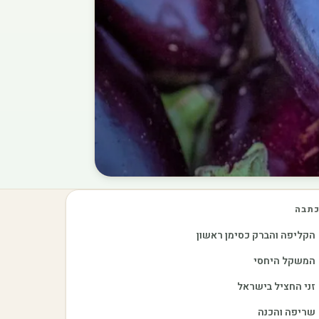
תבה
הקליפה והברק כסימן ראשון
המשקל היחסי
זני החציל בישראל
שריפה והכנה