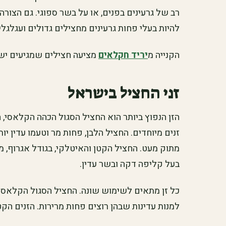
רב של גרעינים בפנים, או על בשר ספוגי. גם הצור
להיות בעלי פחות גרעינים מחצילים גדולים ועגלגלי
הקנייה מ
יריד חקלאים
מציעה חצילים שמגיעים ישי
זני החציל בישראל
הזן הנפוץ ביותר הוא החציל הסגול הכהה הקלאסי,
זנים מיוחדים. החציל הלבן, פחות מר וטעמו עדין יו
מתוק מעט. החציל הקטן והאיטלקי, בגודל אגרוף, מ
בעל קליפה דקה ובשר עדין.
כל זן מתאים לשימוש שונה. החציל הסגול הקלאסי 
למנות עדינות שבהן רוצים פחות מרירות. הזנים הק