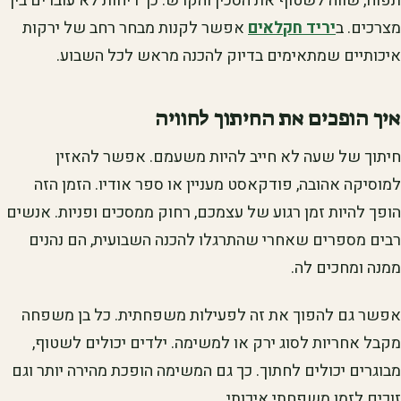
תפוח, שווה לשטוף את הסכין והקרש. כך ריחות לא עוברים בין
מצרכים. ב
יריד חקלאים
אפשר לקנות מבחר רחב של ירקות
איכותיים שמתאימים בדיוק להכנה מראש לכל השבוע.
איך הופכים את החיתוך לחוויה
חיתוך של שעה לא חייב להיות משעמם. אפשר להאזין
למוסיקה אהובה, פודקאסט מעניין או ספר אודיו. הזמן הזה
הופך להיות זמן רגוע של עצמכם, רחוק ממסכים ופניות. אנשים
רבים מספרים שאחרי שהתרגלו להכנה השבועית, הם נהנים
ממנה ומחכים לה.
אפשר גם להפוך את זה לפעילות משפחתית. כל בן משפחה
מקבל אחריות לסוג ירק או למשימה. ילדים יכולים לשטוף,
מבוגרים יכולים לחתוך. כך גם המשימה הופכת מהירה יותר וגם
זוכים לזמן משפחתי איכותי.