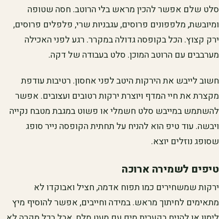
סלט שלם אפשר להכין מראש בלי הרוטב. חסה שטופה
ומיובשת, מלפפונים פרוסים, עגבניות שרי, פלפלים פרוסים,
ירק קצוץ. הכל בקופסה גדולה במקרר. רגע לפני האכילה
מערבבים עם הרוטב המוכן. סלט בעבודה של דקה.
חשוב לייבש את הירקות היטב לפני אחסון. רטיבות עודפת
מקצרת את חיי המדף ויוצרת ירקות רטובים ועצובים. אפשר
להשתמש במייבש סלט חשמלי או פשוט במגבת מטבח נקייה
ויבשה. עוד טיפ הוא להניח על תחתית הקופסה נייר סופג
שסופג נוזלים יוצא.
טיפים לשמירה ארוכה
ירקות שמשחירים כמו תפוח אדמה, חציל ואבוקדו לא
מתאימים לחיתוך מראש. במידה וחייבים, אפשר להוסיף מיץ
לימון או להניח בקערית מים עם מעט מלח, אבל בכל מקרה לא