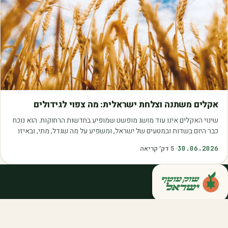
מאמרים
אקלים משתנה וצלחת ישראלית: מה צפוי לגידולים
שינוי האקלים אינו עוד מושג מופשט שמופיע בחדשות הרחוקות. הוא נוכח
כבר היום בשדות ובמטעים של ישראל, ומשפיע על מה שגדל, מתי, ובאיזו
איכות. עליית הטמפרטורות,…
30.06.2026
·
5
דק׳ קריאה
קנייה ישירה מחקלאי ישראל — סלסלות,