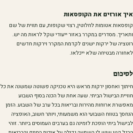
איך אורזים את הקופסאות
קופסאות אטומות לחלוטין, רצוי שקופות, עם תווית של שם
ותאריך. מסדרים במקרר באזור ייעודי שקל לראות מה יש.
רוטציה של ירקות ישנים לקדמת המקרר וירקות חדשים
לאחורה מבטיחה שלא ייכלאו.
לסיכום
חיתוך ואחסון ירקות מראש היא טכניקה פשוטה שמשנה את כל
חוויית הבישול הביתי. שעה אחת של הכנה בסוף השבוע
מאפשרת ארוחות מהירות ובריאות בכל ערב של השבוע. הזמן
הנחסך בטווח השבועי הוא משמעותי, ויותר חשוב, האופציה
לבישול ביתי הופכת לזמינה גם בערבים העמוסים ביותר. זוהי
הרגל קטן שיש לו השפעה גדולה על איכות החיים והבריאות