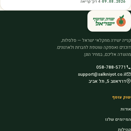
09.08.2026
·
4
דק׳ קריאה
קנייה ישירה מחקלאי ישראל — סלסלות,
דוכנים ואספקה שוטפת לחברות ולארגונים.
מהשדה אליכם, במחיר הוגן.
058-788-5771
support@salkniyot.co.il
דרויאנוב 5, תל אביב
שוק עוטף
אודות
המיזמים שלנו
קהילות