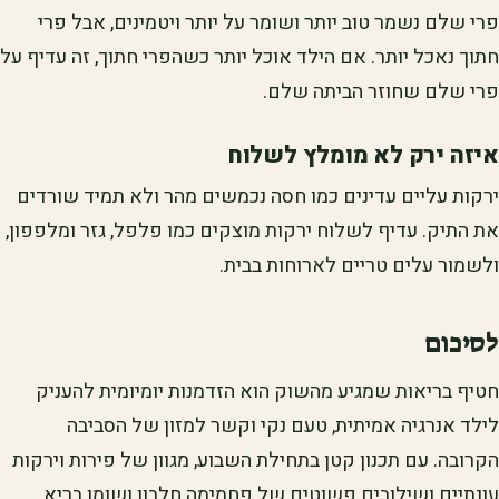
פרי שלם נשמר טוב יותר ושומר על יותר ויטמינים, אבל פרי
חתוך נאכל יותר. אם הילד אוכל יותר כשהפרי חתוך, זה עדיף על
פרי שלם שחוזר הביתה שלם.
איזה ירק לא מומלץ לשלוח
ירקות עליים עדינים כמו חסה נכמשים מהר ולא תמיד שורדים
את התיק. עדיף לשלוח ירקות מוצקים כמו פלפל, גזר ומלפפון,
ולשמור עלים טריים לארוחות בבית.
לסיכום
חטיף בריאות שמגיע מהשוק הוא הזדמנות יומיומית להעניק
לילד אנרגיה אמיתית, טעם נקי וקשר למזון של הסביבה
הקרובה. עם תכנון קטן בתחילת השבוע, מגוון של פירות וירקות
עונתיים ושילובים פשוטים של פחמימה חלבון ושומן בריא,