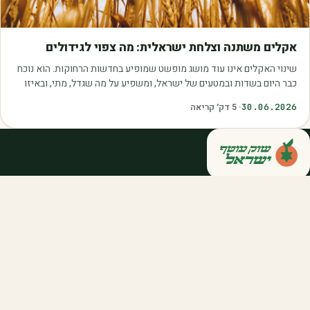
מאמרים
אקלים משתנה וצלחת ישראלית: מה צפוי לגידולים
שינוי האקלים אינו עוד מושג מופשט שמופיע בחדשות הרחוקות. הוא נוכח
כבר היום בשדות ובמטעים של ישראל, ומשפיע על מה שגדל, מתי, ובאיזו
איכות. עליית הטמפרטורות,…
30.06.2026
·
5
דק׳ קריאה
קנייה ישירה מחקלאי ישראל — סלסלות,
דוכנים ואספקה שוטפת לחברות ולארגונים.
מהשדה אליכם, במחיר הוגן.
058-788-5771
support@salkniyot.co.il
דרויאנוב 5, תל אביב