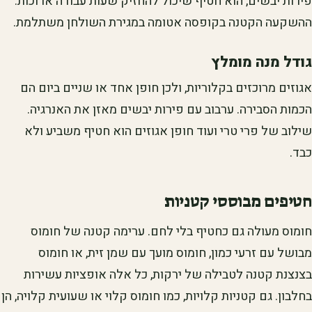
פירות יבשים, הוא חטיף שיכול להחזיק שעות עבודה ארוכות.
ההשקעה הקטנה בקופסה אטומה במגירת השולחן משתלמת.
גודל מנה מומלץ
אגוזים מרוכזים בקלוריות, ולכן חופן אחד או שניים ביום הם
הכמות הסבירה. ערבוב עם פירות יבשים מאזן את האנרגיה.
שילוב של פרי טרי ועוד חופן אגוזים הוא חטיף משביע ולא
כבד.
חטיפים מבוססי קטניות
חומוס מעולה גם כחטיף בלי לחם. ערימה קטנה של חומוס
מבושל עם זרעי כמון, חומוס מועך עם שמן זית, או חומוס
בצנצנת קטנה לטבילה של ירקות, כל אלה אופציות עשירות
בחלבון. גם קטניות קלויות, כמו חומוס קלוי או שעועית קלויה, הן