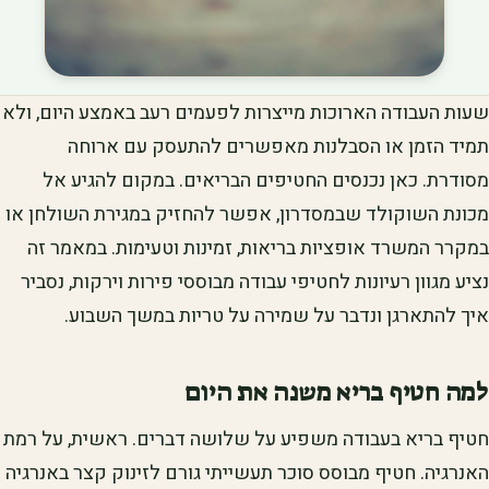
שעות העבודה הארוכות מייצרות לפעמים רעב באמצע היום, ולא
תמיד הזמן או הסבלנות מאפשרים להתעסק עם ארוחה
מסודרת. כאן נכנסים החטיפים הבריאים. במקום להגיע אל
מכונת השוקולד שבמסדרון, אפשר להחזיק במגירת השולחן או
במקרר המשרד אופציות בריאות, זמינות וטעימות. במאמר זה
נציע מגוון רעיונות לחטיפי עבודה מבוססי פירות וירקות, נסביר
איך להתארגן ונדבר על שמירה על טריות במשך השבוע.
למה חטיף בריא משנה את היום
חטיף בריא בעבודה משפיע על שלושה דברים. ראשית, על רמת
האנרגיה. חטיף מבוסס סוכר תעשייתי גורם לזינוק קצר באנרגיה