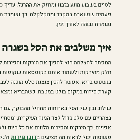
לסיים בשבוע מונע בזבוז ומחזק את ההרגל. עדיף 
פעמית שנשארת במקרר ומתקלקלת. כך נשמרת הרעננ
נשארת גבוהה לאורך זמן.
איך משלבים את הסל בשגרה ה
המפתח להצלחה הוא להפוך את הירקות והפירות לז
חלק מהירקות ולשמור אותם בקופסאות שקופות ב
בנשנוש בריא. אפשר להכין צנצנת סלט מוכנה לעבוד
קערת פירות במקום בולט במטבח. כשהבריא נמצא בה
שילוב נכון של הסל בארוחות מתחיל מהבוקר, עם ה
בצהריים עם סלט גדול לצד המנה העיקרית, ומסתיי
אפויים. כך הירקות והפירות מלווים את כל היום 
פשוטות יכול לראות מה מציעים ב
דוכן פירות
ולגלו