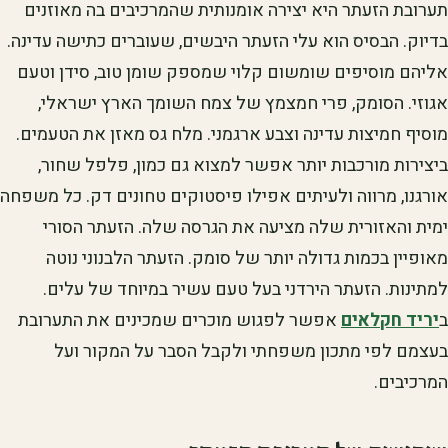
תערובת הזעתר היא יצירה אומנותית שהמרכיבים בה מאוזנים
בדיוק. הבסיס הוא עלי הזעתר היבשים, שעוברים כתישה עדינה.
אליהם מוסיפים שומשום קלוי שמספק שומן טוב, סידן וטעם
אגוזי. הסומק, פרי חמצמץ של צמח השומך הארץ ישראלי,
מוסיף חמיצות עדינה וצבע ארגמני. מלח גס מאזן את הטעמים.
ביצירות מורכבות יותר אפשר למצוא גם כמון, פלפל שחור,
אורגנו, מרווה ולעיתים אפילו פיסטוקים טחונים דק. כל משפחה
ימית והאזורית שלה מציעה את הגרסה שלה. הזעתר הסורי
מאופיין בכמות גדולה יותר של סומק. הזעתר הלבנוני נוטה
למתינות. הזעתר הירדני בעל טעם עשיר במיוחד של עלים.
ב
יריד חקלאים
אפשר לפגוש מוכרים שמכינים את התערובת
בעצמם לפי מתכון משפחתי ולקבל הסבר על המקור ועל
המרכיבים.