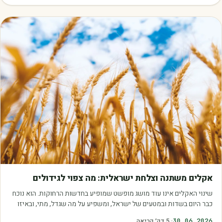
מאמרים
אקלים משתנה וצלחת ישראלית: מה צפוי לגידולים
שינוי האקלים אינו עוד מושג מופשט שמופיע בחדשות הרחוקות. הוא נוכח
כבר היום בשדות ובמטעים של ישראל, ומשפיע על מה שגדל, מתי, ובאיזו
איכות. עליית הטמפרטורות,…
30.06.2026
·
5
דק׳ קריאה