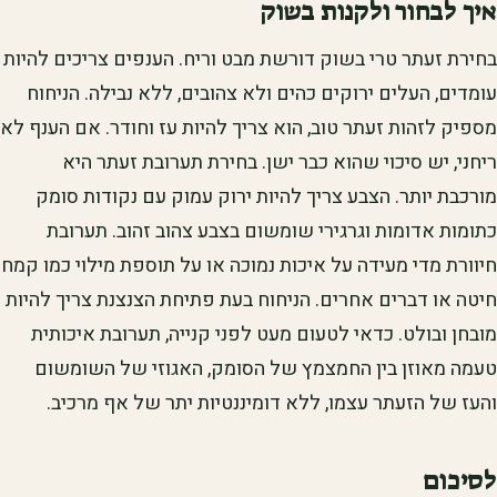
איך לבחור ולקנות בשוק
בחירת זעתר טרי בשוק דורשת מבט וריח. הענפים צריכים להיות
עומדים, העלים ירוקים כהים ולא צהובים, ללא נבילה. הניחוח
מספיק לזהות זעתר טוב, הוא צריך להיות עז וחודר. אם הענף לא
ריחני, יש סיכוי שהוא כבר ישן. בחירת תערובת זעתר היא
מורכבת יותר. הצבע צריך להיות ירוק עמוק עם נקודות סומק
כתומות אדומות וגרגירי שומשום בצבע צהוב זהוב. תערובת
חיוורת מדי מעידה על איכות נמוכה או על תוספת מילוי כמו קמח
חיטה או דברים אחרים. הניחוח בעת פתיחת הצנצנת צריך להיות
מובחן ובולט. כדאי לטעום מעט לפני קנייה, תערובת איכותית
טעמה מאוזן בין החמצמץ של הסומק, האגוזי של השומשום
והעז של הזעתר עצמו, ללא דומיננטיות יתר של אף מרכיב.
לסיכום