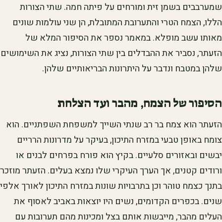
שמערבבים בשמן זית ומורחים על פיתה חמה. שתי הצורות
הללו, הצמח הטרי והתערובת המתובלת, הן שני עולמות שונים
מאותו עשב מופלא. במאמר נספר את הסיפור המלא של
הזעתר, נסביר את ההבדלים בין שתי הצורות, נציג את השימושים
שלהן במטבח ונדבר על היתרונות הבריאותיים שלהן.
הסיפור של הצמח, מהבר ועד הצלחת
הזעתר הוא צמח בר רב שנתי השייך למשפחת השפתניים. הוא
צומח באופן טבעי במזרח התיכון, בעיקר על מדרונות הרריים
יבשים ובאזורים סלעיים. בקיץ הוא פורח בפרחים לבנים או
ורודים קטנים, אך הערך העיקרי שלו נמצא בעלים. הזעתר מוזכר
בתנך כצמח טוהר וכן בתרבויות שונות במזרח התיכון לאורך אלפי
שנים. בכפרים הקדומים, נשים היו יוצאות באביב לאסוף את
העלים מהבר, מייבשות אותם בצל ומכינות מהם תערובות עם