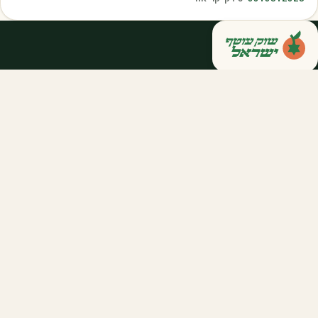
קנייה ישירה מחקלאי ישראל — סלסלות,
דוכנים ואספקה שוטפת לחברות ולארגונים.
מהשדה אליכם, במחיר הוגן.
058-788-5771
support@salkniyot.co.il
דרויאנוב 5, תל אביב
שוק עוטף
אודות
המיזמים שלנו
קהילות