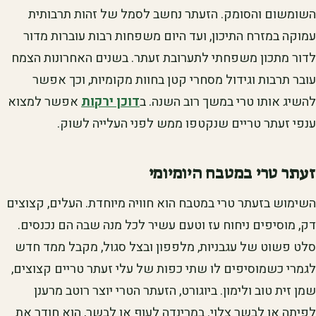
השומשום והסומק. הזעתר נחשב לסמל של זהות תרבותית
עמוקה במזרח התיכון, ועד היום משפחות רבות עוברות מדור
לדור מתכון משפחתי לתערובת זעתר. בשנים האחרונות הצמח
עובר תרבות וגידול מסחרי קטן בחוות מקומיות, וכך אפשר
להשיג אותו טרי במשך רוב השנה. ב
דוכן ירקות
אפשר למצוא
ענפי זעתר טריים שנקטפו ממש לפני העלייה לשוק.
זעתר טרי במטבח היומיומי
השימוש בזעתר טרי במטבח הוא חוויה מיוחדת. העלים, קצוצים
דק, מוסיפים ניחוח עז וטעם עשיר לכל מנה שבה הם נכנסים.
סלט פשוט של עגבניות, מלפפון ובצל סגול, מקבל ממד חדש
לגמרי כשמוסיפים לו שתי כפות של עלי זעתר טריים קצוצים,
שמן זית טוב ולימון. ביוגורט, הזעתר הטרי יוצר רוטב מרענן
לפיתה או לבשר צלוי. במרינדה לעוף או לבשר, הוא חודר את