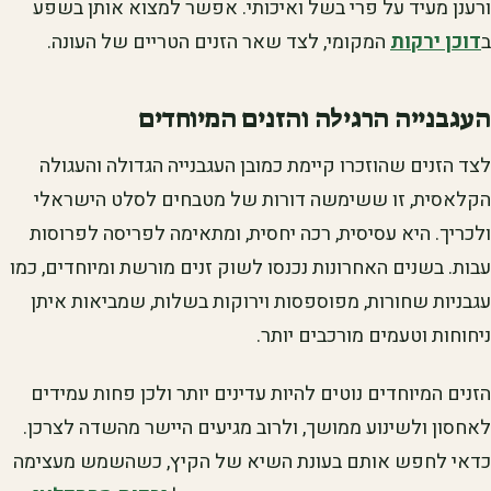
ורענן מעיד על פרי בשל ואיכותי. אפשר למצוא אותן בשפע
ב
דוכן ירקות
המקומי, לצד שאר הזנים הטריים של העונה.
העגבנייה הרגילה והזנים המיוחדים
לצד הזנים שהוזכרו קיימת כמובן העגבנייה הגדולה והעגולה
הקלאסית, זו ששימשה דורות של מטבחים לסלט הישראלי
ולכריך. היא עסיסית, רכה יחסית, ומתאימה לפריסה לפרוסות
עבות. בשנים האחרונות נכנסו לשוק זנים מורשת ומיוחדים, כמו
עגבניות שחורות, מפוספסות וירוקות בשלות, שמביאות איתן
ניחוחות וטעמים מורכבים יותר.
הזנים המיוחדים נוטים להיות עדינים יותר ולכן פחות עמידים
לאחסון ולשינוע ממושך, ולרוב מגיעים היישר מהשדה לצרכן.
כדאי לחפש אותם בעונת השיא של הקיץ, כשהשמש מעצימה