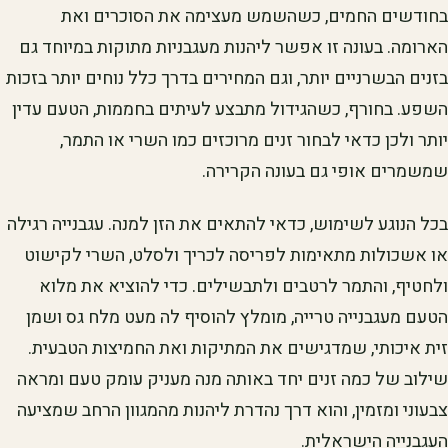
בחודשים החמים, כשהשמש מעצימה את הסוכרים ואת
הארומה. בעונה זו אפשר ליהנות מעגבניות מתוקות במיוחד גם
בזנים הבשרניים יותר, וגם המחירים בדרך כלל נוחים יותר בזכות
השפע. בחורף, כשהגידול מתבצע לעיתים בחממות, הטעם עדין
יותר ולכן כדאי לבחור זנים מרוכזים כמו השרי או התמר,
שמשמרים אופי גם בעונה הקרירה.
בכל הנוגע לשימוש, כדאי להתאים את הזן למנה. עגבנייה רגילה
או אשכולות מתאימות לפריסה לכריך ולסלט, השרי לקישוט
ולחטיף, והתמר לרטבים ולתבשילים. כדי להוציא את מלוא
הטעם מעגבנייה טרייה, מומלץ להוסיף לה מעט מלח גס ושמן
זית איכותי, שמדגישים את המתיקות ואת החמיצות הטבעית.
שילוב של כמה זנים יחד באותה מנה מעניק עומק טעם ומראה
צבעוני ומזמין, והוא דרך נהדרת ליהנות מהמגוון הרחב שמציעה
העגבנייה הישראלית.