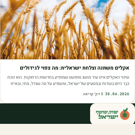
מאמרים
אקלים משתנה וצלחת ישראלית: מה צפוי לגידולים
שינוי האקלים אינו עוד מושג מופשט שמופיע בחדשות הרחוקות. הוא נוכח
כבר היום בשדות ובמטעים של ישראל, ומשפיע על מה שגדל, מתי, ובאיזו
איכות. עליית הטמפרטורות,…
30.06.2026
·
5
דק׳ קריאה
קנייה ישירה מחקלאי ישראל — סלסלות,