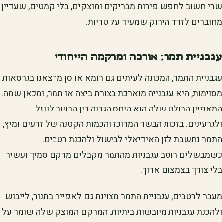
שרי חשוב לחפש פירות מבריקים ומוצקים, בלי קמטים, שעדיין
מחוברים לזרד הירוק שמעיד על טריות.
עגבניית תמר: אורכה ומרקמה הייחודי
עגבניית התמר, המכונה לעיתים גם רומא או סן מרצאנו בגרסאות
מסוימות, היא עגבנייה מוארכת בצורת ביצה או תמר, ומכאן שמה.
המאפיין הבולט שלה הוא היחס הגבוה בין הבשר לנוזל
ולגרעינים. בזכות הבשר המרוכז והכמות הקטנה של זרעים ומיץ,
התמר נחשבת לזן האידיאלי לבישול ולהכנת רטבים.
כשמבשלים רוטב עגבניות מהתמר מקבלים מרקם סמיך ועשיר
בלי צורך בצמצום ארוך.
מעבר לרטבים, עגבניית התמר מצוינת גם לאפייה בתנור, לייבוש
ולהכנת עגבניות מיובשות ביתיות. המרקם המוצק שלה שומר על