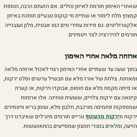
שאחרי האימון תורמת לאיזון נוזלים. אם הזעתם הרבה, הוספת
קמצוץ מלח לימוני או שתיית מי קוקוס טבעיים תומכת באיזון
אלקטרוליטים. גם פירות עתירי מים כמו אבטיח, מלון ועגבנייה
תורמים להידרציה לצד ויטמינים.
ארוחה מלאה אחרי האימון
בתוך שעה עד שעתיים אחרי האימון רצוי לאכול ארוחה מלאה
ומאוזנת. צלחת של אורז מלא עם תבשיל עדשים וסלט ירקות,
או פיתה מקמח מלא עם חומוס, אבוקדו וירקות, או קערת
קינואה עם ירקות צלויים, שעועית וטחינה. אלו ארוחות
שמספקות פחמימה מורכבת, חלבון מלא, שומן בריא וויטמינים.
ירקות מ
ירקות מהעוטף
טריים תורמים מינרלים שאיבדנו דרך
הזיעה, ומלאים בנוגדי חמצון שמסייעים בהתאוששות.