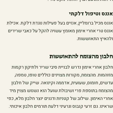
אננס וטיפול דלקתי
אננס מכיל ברומליין, אנזים בעל פעילות נוגדת דלקת. אכילת
אננס טרי אחרי אימון מאומץ עשויה להקל על כאבי שרירים
ולהאיץ התאוששות.
חלבון מהצומח להתאוששות
חלבון אחרי אימון נדרש לבניית סיבי שריר ולתיקון רקמות
מזוהמות. מהצומח, מקורות מצוינים כוללים טופו, טמפה,
עדשים, חומוס, שעועית, אדממה וקינואה. שייק של חלבון
מהצומח בתוספת פרי ושיבולת שועל הוא נשנוש מצוין מיד
אחרי האימון. שילוב של קטניות ודגנים יוצר חלבון מלא, כפי
שראינו. גם זרעי קנבוס וגרעיני דלעת תורמים חלבון איכותי.