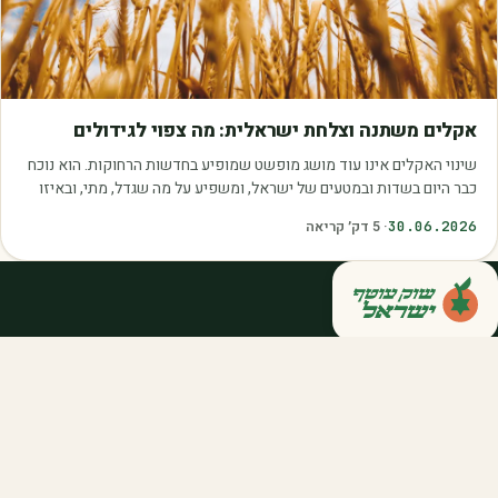
מאמרים
אקלים משתנה וצלחת ישראלית: מה צפוי לגידולים
שינוי האקלים אינו עוד מושג מופשט שמופיע בחדשות הרחוקות. הוא נוכח
כבר היום בשדות ובמטעים של ישראל, ומשפיע על מה שגדל, מתי, ובאיזו
איכות. עליית הטמפרטורות,…
30.06.2026
·
5
דק׳ קריאה
קנייה ישירה מחקלאי ישראל — סלסלות,
דוכנים ואספקה שוטפת לחברות ולארגונים.
מהשדה אליכם, במחיר הוגן.
058-788-5771