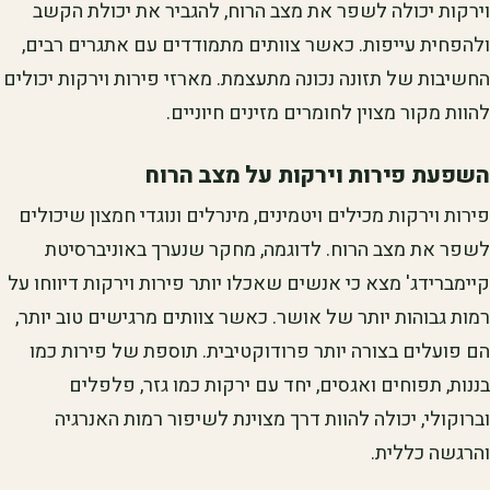
וירקות יכולה לשפר את מצב הרוח, להגביר את יכולת הקשב
ולהפחית עייפות. כאשר צוותים מתמודדים עם אתגרים רבים,
החשיבות של תזונה נכונה מתעצמת. מארזי פירות וירקות יכולים
להוות מקור מצוין לחומרים מזינים חיוניים.
השפעת פירות וירקות על מצב הרוח
פירות וירקות מכילים ויטמינים, מינרלים ונוגדי חמצון שיכולים
לשפר את מצב הרוח. לדוגמה, מחקר שנערך באוניברסיטת
קיימברידג' מצא כי אנשים שאכלו יותר פירות וירקות דיווחו על
רמות גבוהות יותר של אושר. כאשר צוותים מרגישים טוב יותר,
הם פועלים בצורה יותר פרודוקטיבית. תוספת של פירות כמו
בננות, תפוחים ואגסים, יחד עם ירקות כמו גזר, פלפלים
וברוקולי, יכולה להוות דרך מצוינת לשיפור רמות האנרגיה
והרגשה כללית.