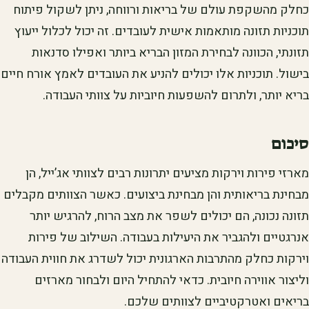
כחלק מהשקפת עולם של בריאות ורווחה, ניתן לשקול פיתוח
תוכניות תזונה מותאמות אישית לעובדים. זה יכול לכלול ייעוץ
תזונתי, הכוונה לבחירת המזון הבריא ביותר ואפילו סדנאות
בישול. תוכניות אלו יכולים להניע את העובדים לאמץ אורח חיים
בריא יותר, ולתרום להשפעות חיוביות על צוותי העבודה.
סיכום
מארזי פירות וירקות מציעים יתרונות רבים לצוותי אג’ייל, הן
מבחינת בריאותית והן מבחינת ביצועים. כאשר הצוותים מקבלים
תזונה נכונה, הם יכולים לשפר את מצב הרוח, להרגיש יותר
אנרגטיים ולהגביר את היעילות בעבודה. השילוב של פירות
וירקות כחלק מהתרבות הארגונית יכול לשדרג את חווית העבודה
וליצור אווירה חיובית. כדאי להתחיל היום ולבחור מארזים
בריאים ואטרקטיביים לצוותים שלכם.