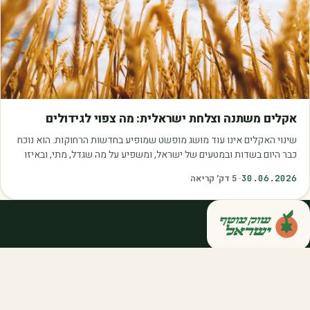
מאמרים
אקלים משתנה וצלחת ישראלית: מה צפוי לגידולים
שינוי האקלים אינו עוד מושג מופשט שמופיע בחדשות הרחוקות. הוא נוכח
כבר היום בשדות ובמטעים של ישראל, ומשפיע על מה שגדל, מתי, ובאיזו
איכות. עליית הטמפרטורות,…
30.06.2026
·
5
דק׳ קריאה
קנייה ישירה מחקלאי ישראל — סלסלות,
דוכנים ואספקה שוטפת לחברות ולארגונים.
מהשדה אליכם, במחיר הוגן.