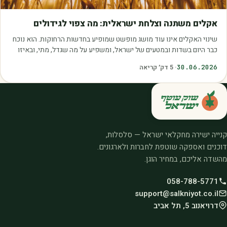
מאמרים
אקלים משתנה וצלחת ישראלית: מה צפוי לגידולים
שינוי האקלים אינו עוד מושג מופשט שמופיע בחדשות הרחוקות. הוא נוכח
כבר היום בשדות ובמטעים של ישראל, ומשפיע על מה שגדל, מתי, ובאיזו
איכות. עליית הטמפרטורות,…
30.06.2026
·
5
דק׳ קריאה
קנייה ישירה מחקלאי ישראל — סלסלות,
דוכנים ואספקה שוטפת לחברות ולארגונים.
מהשדה אליכם, במחיר הוגן.
058-788-5771
support@salkniyot.co.il
דרויאנוב 5, תל אביב