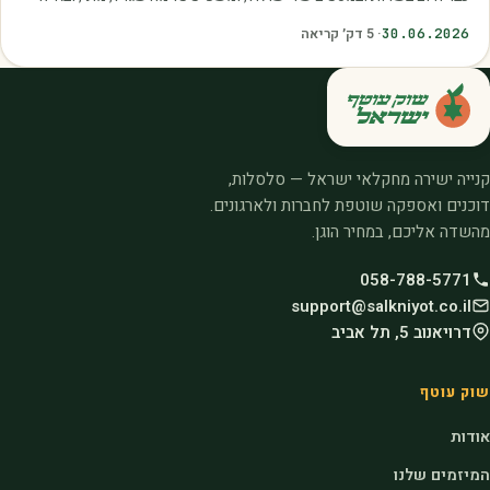
איכות. עליית הטמפרטורות,…
30.06.2026
·
5
דק׳ קריאה
קנייה ישירה מחקלאי ישראל — סלסלות,
דוכנים ואספקה שוטפת לחברות ולארגונים.
מהשדה אליכם, במחיר הוגן.
058-788-5771
support@salkniyot.co.il
דרויאנוב 5, תל אביב
שוק עוטף
אודות
המיזמים שלנו