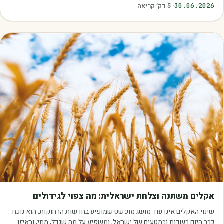
30.06.2026
·
5
דק׳ קריאה
מאמרים
אקלים משתנה וצלחת ישראלית: מה צפוי לגידולים
שינוי האקלים אינו עוד מושג מופשט שמופיע בחדשות הרחוקות. הוא נוכח
כבר היום בשדות ובמטעים של ישראל, ומשפיע על מה שגדל, מתי, ובאיזו