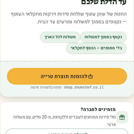
עד הדלת שלכם
החנות של שוק עוטף שולחת פירות וירקות מחקלאי העוטף
— נקטפים בסמוך למשלוח ומגיעים עד הבית.
נקטף בסמוך למשלוח
משלוח לכל הארץ
בלי מתווכים — הכסף לחקלאי
להזמנת תוצרת טרייה
(נפתח בלשונית חדשה)
· נפתח בלשונית חדשה
shop.shukotef.co.il
מזמינים לחברה?
סלי פירות ממותגים לעובדים וללקוחות, מ-20 סלים, עם משלוח
ארצי.