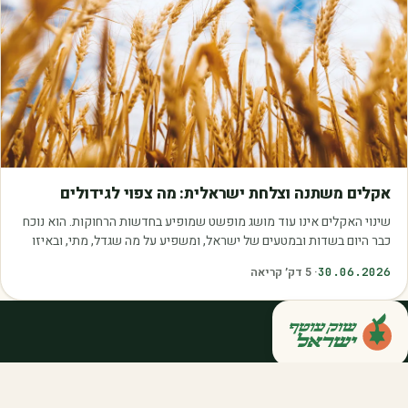
מאמרים
אקלים משתנה וצלחת ישראלית: מה צפוי לגידולים
שינוי האקלים אינו עוד מושג מופשט שמופיע בחדשות הרחוקות. הוא נוכח
כבר היום בשדות ובמטעים של ישראל, ומשפיע על מה שגדל, מתי, ובאיזו
איכות. עליית הטמפרטורות,…
30.06.2026
·
5
דק׳ קריאה
קנייה ישירה מחקלאי ישראל — סלסלות,