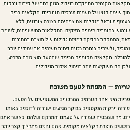
חקלאות מקומית מתמקדת בגידול מגוון רחב של פירות וירקות,
תוך שימת דגש על טעמים וערכים תזונתיים. חקלאים רבים
בעוטף ישראל מגדלים את צמחיהם בצורה אורגנית, ללא
שימוש בחומרים כימיים מזיקים. החקלאות התעשייתית, לעומת
זאת, מתמקדת בהפקת כמויות גדולות של תוצרת במחירים
נמוכים, ולעיתים בוחרת בזנים פחות טעימים אך עמידים יותר
להובלה. חקלאים מקומיים מבינים שהטעם הוא גורם מכריע,
ולכן הם משקיעים יותר בניהול איכות הגידולים.
טריות – המפתח לטעם משובח
טריות היא אחד הגורמים המרכזיים המשפיעים על הטעם.
פירות וירקות הנקטפים בבוקר מגיעים ישירות לדוכנים באותו
יום, מה שמבטיח שמירה על טעמם והמרקם שלהם. כאשר אתם
רוכשים תוצרת חקלאית מקומית, אתם נהנים מתהליך קצר יותר