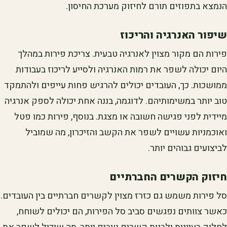
הנמצא בתפוזים תורם לחיזוק מערכת החיסון.
שיפור האנרגיה והריכוז
פירות הם מקור מצוין לאנרגיה טבעית. צריכת פירות במהלך
היום יכולה לשפר את רמות האנרגיה ולסייע לריכוז בעבודות
ממושכות. כך, העובדים יכולים להרגיש פחות עייפים ולהתמקד
טוב יותר במשימותיהם. לדוגמה, בננה אחת יכולה לספק אנרגיה
מיידית לפני פגישה חשובה או מצגת. בנוסף, פירות כמו פטל
ואוכמניות עשויים לשפר את הקשב והזיכרון, מה שמוביל
לביצועים גבוהים יותר.
חיזוק הקשרים החברתיים
סל פירות משמש גם כזרז מצוין לקשרים חברתיים בין העובדים.
כאשר צוותים נפגשים סביב סל הפירות, הם יכולים לשוחח,