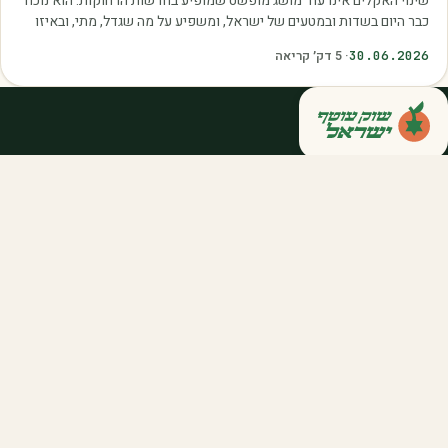
שינוי האקלים אינו עוד מושג מופשט שמופיע בחדשות הרחוקות. הוא נוכח
כבר היום בשדות ובמטעים של ישראל, ומשפיע על מה שגדל, מתי, ובאיזו
איכות. עליית הטמפרטורות,…
30.06.2026
·
5
דק׳ קריאה
קנייה ישירה מחקלאי ישראל — סלסלות,
דוכנים ואספקה שוטפת לחברות ולארגונים.
מהשדה אליכם, במחיר הוגן.
058-788-5771
support@salkniyot.co.il
דרויאנוב 5, תל אביב
שוק עוטף
אודות