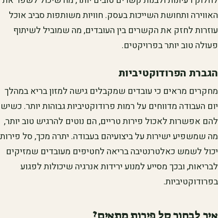
לחלוק רעיונות ולבנות קשרים טובים יותר, מה שיכול לשפר את
האווירה ותחושת השייכות בעסק. חוויות משותפות סביב אוכל
עוזרות לחזק את הקשרים בין העובדים, מה שמוביל לשיתוף
פעולה טוב יותר בפרויקטים.
הגברת הפרודוקטיביות
מחקרים מראים כי עובדים שמקבלים גישה למזון בריא במהלך
יום העבודה מדווחים על רמות פרודוקטיביות גבוהות יותר. כשיש
להם אפשרות לאכול פירות טריים, הם נוטים להרגיש טוב יותר,
מה שמשפיע ישירות על ביצועיהם בעבודה. יתרה מכך, סל פירות
יכול לשמש כאלטרנטיבה בריאה לחטיפים מעובדים שמזיקים
לבריאות, ובכך מסייע למנוע ירידות אנרגיה שיכולות לפגוע
בפרודוקטיביות.
איך לבחור סל פירות מתאים?