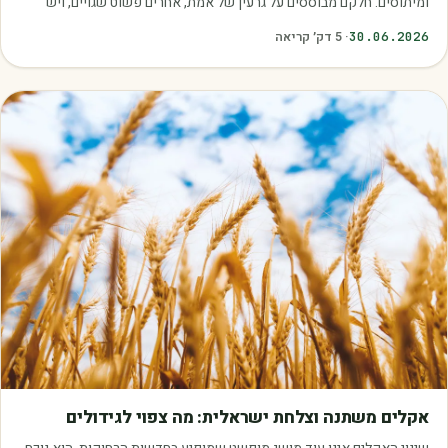
ומיתוסים. חלקם מבוססים על גרעין של אמת, אחרים פשוט שגויים, ויש
כאלה שמובילים אותנו לזרוק…
30.06.2026
·
5
דק׳ קריאה
מאמרים
אקלים משתנה וצלחת ישראלית: מה צפוי לגידולים