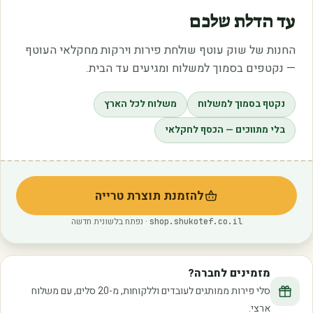
עד הדלת שלכם
החנות של שוק עוטף שולחת פירות וירקות מחקלאי העוטף
— נקטפים בסמוך למשלוח ומגיעים עד הבית.
נקטף בסמוך למשלוח
משלוח לכל הארץ
בלי מתווכים — הכסף לחקלאי
להזמנת תוצרת טרייה
(נפתח בלשונית חדשה)
· נפתח בלשונית חדשה
shop.shukotef.co.il
מזמינים לחברה?
סלי פירות ממותגים לעובדים וללקוחות, מ-20 סלים, עם משלוח
ארצי.