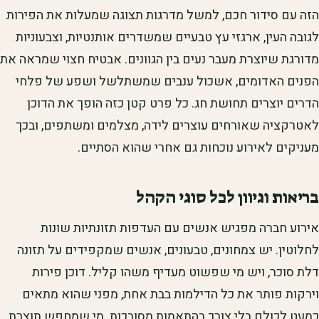
הזה עם סידור חכם, למשל מדרגות תצוגה שמעלות את הפירות
לגובה העין, ארגזי עץ טבעיים שמשדרים אותנטיות, וצבעוניות
מדורגת שיוצרת מעבר נעים בין הגוונים. אבטיח חצוי שמראה את
הפנים האדומים, אשכול ענבים שמשתלשל ושפע של פלחי
הדרים יוצרים תחושת חג. כל פרט קטן כזה הופך את הדוכן
לאטרקציה שאורחים עוצרים לידה, מצלמים ומשתפים, ובכך
מעניקים לאירוע נוכחות גם אחרי שהוא הסתיים.
בריאות וגיוון לכל סוגי הקהל
אירוע חברה מפגיש אנשים עם העדפות תזונתיות שונות
לחלוטין. יש צמחונים, טבעונים, אנשים שמקפידים על תזונה
דלת סוכר, ויש מי שפשוט מעדיף משהו קליל. דוכן פירות
וירקות פותר את כל הדילמות בבת אחת, מפני שהוא מתאים
כמעט לכולם בלי צורך בהתאמות מסובכות. מי שמחפש תוצרת