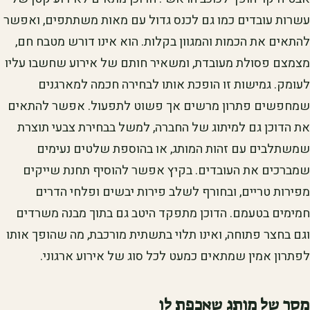
עשרות עובדים כמו גם לכנס גדול עם מאות משתתפים, ואפשר
להתאים את הכמות והמגוון בקלות. הוא אינו דורש מטבח חם,
מצמצם פסולת מעובדת, ומשאיר חותם של אירוע שחשבו עליו
לעומק. גמישות זו הופכת אותו לבחירה חכמה למארגנים
שמחפשים פתרון מרשים אך פשוט לתפעול. אפשר להתאים
את הדוכן גם למיתוג של החברה, למשל בבחירת צבעי תוצרת
שמשתלבים עם זהות המותג, או בהוספת שלטים נעימים
שמברכים את העובדים. בקיץ אפשר להוסיף תחנת שייקים
מפירות טריים, ובחורף לשלב פירות יבשים ופלחי הדרים
חמימים בטעמם. הדוכן מתפקד היטב גם בתוך מבנה משרדים
וגם בחצר פתוחה, ואינו תלוי בתשתית מורכבת, מה שהופך אותו
לפתרון אמין שמתאים כמעט לכל סוג של אירוע ארגוני.
מסר של מותג שאכפת לו