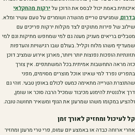
איכותית באמת יכול לבסס את הדוכן על
ירקות מהחקלאי
בדרום
, שמגיעים טריים מהשדה ושומרים על טעם עשיר ומלא.
שילוב של פירות מתוקים לצד מקלות ירקות פריכים עם
מטבלים בריאים מעניק מענה גם למי שמחפש מתיקות וגם למי
שמעדיף משהו מלוח וקליל. בעולם שבו רגישויות והעדפות
תזונתיות הופכות נפוצות יותר ויותר, מארגן אירוע שמציב דוכן
כזה מראה התחשבות אמיתית בכל המשתתפים. אין צורך
בתפריט נפרד למי שאינו אוכל מוצרים מסוימים, מפני
שהתוצרת הטרייה מתאימה כמעט לכולם באופן טבעי. זוהי גם
דרך אלגנטית להימנע מכיבוד שמכיל הרבה סוכר או שומן,
ולהציע במקומו משהו שמרענן את הגוף ומשאיר תחושה טובה.
קל לעיכול ומחזיק לאורך זמן
אחרי ארוחה כבדה או באמצע יום עמוס, פרי טרי מרענן ומחזיר