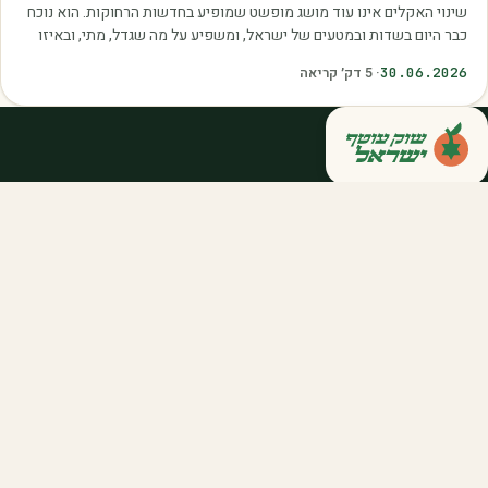
שינוי האקלים אינו עוד מושג מופשט שמופיע בחדשות הרחוקות. הוא נוכח
כבר היום בשדות ובמטעים של ישראל, ומשפיע על מה שגדל, מתי, ובאיזו
איכות. עליית הטמפרטורות,…
30.06.2026
·
5
דק׳ קריאה
קנייה ישירה מחקלאי ישראל — סלסלות,
דוכנים ואספקה שוטפת לחברות ולארגונים.
מהשדה אליכם, במחיר הוגן.
058-788-5771
support@salkniyot.co.il
דרויאנוב 5, תל אביב
שוק עוטף
אודות