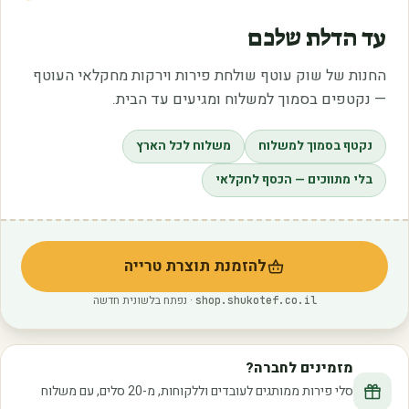
עד הדלת שלכם
החנות של שוק עוטף שולחת פירות וירקות מחקלאי העוטף
— נקטפים בסמוך למשלוח ומגיעים עד הבית.
נקטף בסמוך למשלוח
משלוח לכל הארץ
בלי מתווכים — הכסף לחקלאי
להזמנת תוצרת טרייה
(נפתח בלשונית חדשה)
· נפתח בלשונית חדשה
shop.shukotef.co.il
מזמינים לחברה?
סלי פירות ממותגים לעובדים וללקוחות, מ-20 סלים, עם משלוח