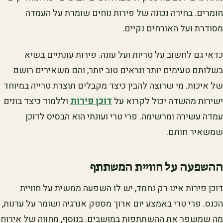
חומרים. בחירה נכונה של פירות נוחים שומרת על העמדה
מסודרת ועל האורחים נקיים.
כדאי גם לחשוב על טריות ועל עונה. פירות עונתיים בשיא
בשלותם טעימים יותר ונראים טוב יותר, והם משאירים רושם
של איכות. מי שרוצה להבין כיצד מקבלים תוצרת טרייה במיוחד
ישירות מהשדה יכול לקרוא על
דוכן פירות
וללמוד כיצד בונים
עמדה עשירה ומרשימה. פרי טרי ועונתי הוא הבסיס לדוכן
שמשאיר חותם.
ההשפעה על חוויית המשתתף
דוכן פירות אינו רק נחמד, יש לו השפעה ממשית על חוויית
הכנס. פרי טרי באמצע יום ארוך מספק אנרגיה ושומר על ערנות,
מה שמשפר את ההשתתפות במושבים. בנוסף, מחווה של אירוח