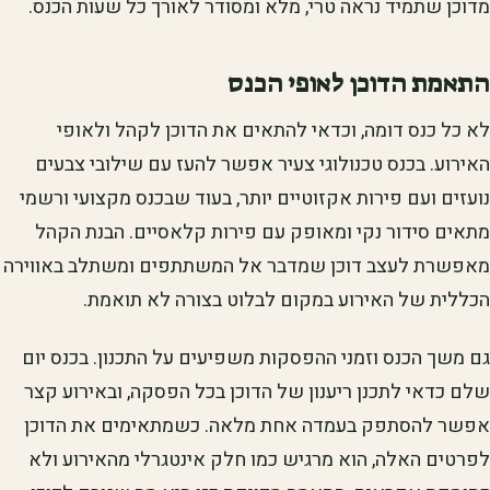
מדוכן שתמיד נראה טרי, מלא ומסודר לאורך כל שעות הכנס.
התאמת הדוכן לאופי הכנס
לא כל כנס דומה, וכדאי להתאים את הדוכן לקהל ולאופי
האירוע. בכנס טכנולוגי צעיר אפשר להעז עם שילובי צבעים
נועזים ועם פירות אקזוטיים יותר, בעוד שבכנס מקצועי ורשמי
מתאים סידור נקי ומאופק עם פירות קלאסיים. הבנת הקהל
מאפשרת לעצב דוכן שמדבר אל המשתתפים ומשתלב באווירה
הכללית של האירוע במקום לבלוט בצורה לא תואמת.
גם משך הכנס וזמני ההפסקות משפיעים על התכנון. בכנס יום
שלם כדאי לתכנן ריענון של הדוכן בכל הפסקה, ובאירוע קצר
אפשר להסתפק בעמדה אחת מלאה. כשמתאימים את הדוכן
לפרטים האלה, הוא מרגיש כמו חלק אינטגרלי מהאירוע ולא