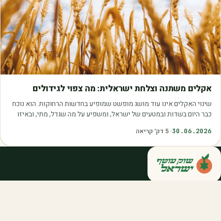
מאמרים
אקלים משתנה וצלחת ישראלית: מה צפוי לגידולים
שינוי האקלים אינו עוד מושג מופשט שמופיע בחדשות הרחוקות. הוא נוכח
כבר היום בשדות ובמטעים של ישראל, ומשפיע על מה שגדל, מתי, ובאיזו
איכות. עליית הטמפרטורות,…
30.06.2026
·
5
דק׳ קריאה
קנייה ישירה מחקלאי ישראל — סלסלות,
דוכנים ואספקה שוטפת לחברות ולארגונים.
מהשדה אליכם, במחיר הוגן.