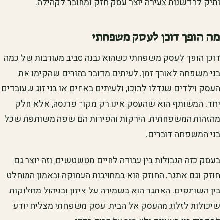
ותיק לחדשנות צעירה יוצר עסק חזק ומחובר לקהילה.
מה הופך דוכן לעסק משפחתי
דוכן הופך לעסק משפחתי כשהוא נבנה סביב מעורבות של כמה
בני משפחה לאורך זמן. לעיתים מדובר בהורים שהקימו את
העסק וילדים שגדלו לתוכו, ולעיתים באחים או בני זוג שעובדים
יחד. המשותף הוא שהעסק אינו רק מקור פרנסה, אלא חלק
מהזהות המשפחתית. הירקות והפירות הם שפה משותפת שכל
בני המשפחה דוברים.
בעסק כזה הגבולות בין עבודה לחיים מטשטשים, וזה יוצר גם
חוזק וגם אתגר. החוזק הוא במחויבות העמוקה ובאמון המוחלט
בין השותפים. האתגר הוא בשמירה על איזון ובניהול מחלוקות
שיכולות לזלוג מהעסק אל הבית. עסק משפחתי מצליח יודע