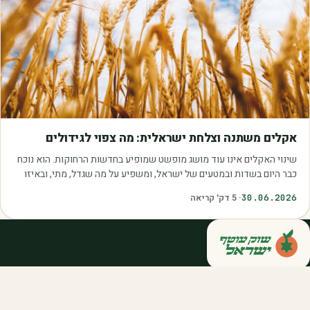
מאמרים
אקלים משתנה וצלחת ישראלית: מה צפוי לגידולים
שינוי האקלים אינו עוד מושג מופשט שמופיע בחדשות הרחוקות. הוא נוכח
כבר היום בשדות ובמטעים של ישראל, ומשפיע על מה שגדל, מתי, ובאיזו
איכות. עליית הטמפרטורות,…
30.06.2026
·
5
דק׳ קריאה
קנייה ישירה מחקלאי ישראל — סלסלות,
דוכנים ואספקה שוטפת לחברות ולארגונים.