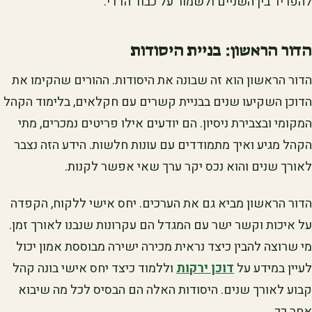
להפריד בין השניים ולשמור על כבוד הדדי.
הדור הראשון: בניית היסודות
הדור הראשון הוא זה שבונה את היסודות. ההורים שהקימו את
הדוכן השקיעו שנים בבניית קשרים עם חקלאים, בלימוד הקהל
המקומי ובצבירת ניסיון. הם יודעים אילו פריטים נמכרים, מתי
הקהל מגיע ואיך מתמודדים עם עונות חלשות. הידע הזה נצבר
לאורך שנים והוא נכס יקר ערך שאי אפשר לקנות.
הדור הראשון מביא גם את הערכים. יחס אישי ללקוח, הקפדה
על איכות וקשר ישר עם המגדל הם עקרונות שנבנו לאורך זמן.
מי שרוצה להבין כיצד נראית מכירה ישירה מבוססת אמון יכול
לעיין במידע על
דוכן ירקות
וללמוד כיצד יחס אישי בונה קהל
קבוע לאורך שנים. היסודות האלה הם הבסיס לכל מה שיבוא
אחר כך.