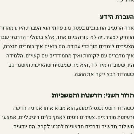
העברת הידע
אחד הרגעים החשובים בעסק משפחתי הוא העברת הידע מהדור
הוותיק לצעיר. זה לא קורה ביום אחד, אלא בתהליך הדרגתי שבו
הצעירים לומדים תוך כדי עבודה. הם רואים איך בוחרים תוצרת,
איך מדברים עם לקוחות ואיך מתמודדים עם קשיים. הלמידה
הזו, שעוברת מיד ליד, היא מה שמבטיח שהאיכות תישמר גם
כשהדור הבא ייקח את ההגה.
הדור השני: חדשנות והמשכיות
כשהדור השני נכנס לתמונה, הוא מביא איתו אנרגיה חדשה
ורעיונות מודרניים. צעירים נוטים לאמץ כלים דיגיטליים, אמצעי
תשלום חדשים ודרכים חדשניות להגיע לקהל. הם יודעים