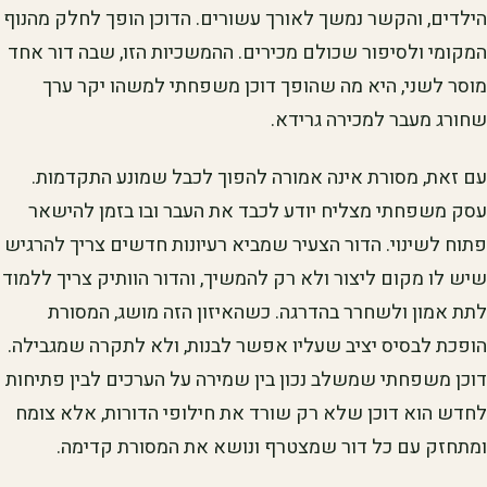
הילדים, והקשר נמשך לאורך עשורים. הדוכן הופך לחלק מהנוף
המקומי ולסיפור שכולם מכירים. ההמשכיות הזו, שבה דור אחד
מוסר לשני, היא מה שהופך דוכן משפחתי למשהו יקר ערך
שחורג מעבר למכירה גרידא.
עם זאת, מסורת אינה אמורה להפוך לכבל שמונע התקדמות.
עסק משפחתי מצליח יודע לכבד את העבר ובו בזמן להישאר
פתוח לשינוי. הדור הצעיר שמביא רעיונות חדשים צריך להרגיש
שיש לו מקום ליצור ולא רק להמשיך, והדור הוותיק צריך ללמוד
לתת אמון ולשחרר בהדרגה. כשהאיזון הזה מושג, המסורת
הופכת לבסיס יציב שעליו אפשר לבנות, ולא לתקרה שמגבילה.
דוכן משפחתי שמשלב נכון בין שמירה על הערכים לבין פתיחות
לחדש הוא דוכן שלא רק שורד את חילופי הדורות, אלא צומח
ומתחזק עם כל דור שמצטרף ונושא את המסורת קדימה.