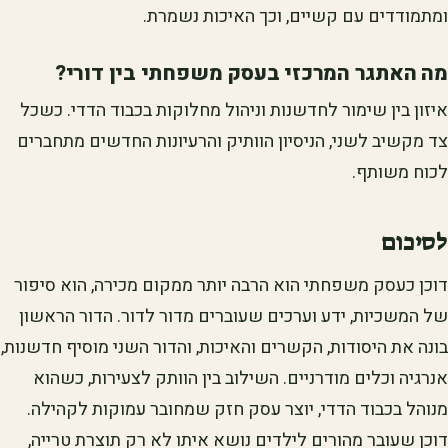
ומתמודדים עם קשיים, וכך האיכות נשמרת.
מה האתגר המרכזי בעסק משפחתי בין דורי?
איזון בין שימור לחדשנות וניהול מחלוקות בכבוד הדדי. כשכל
צד מקשיב לשני, הניסיון הוותיק והרעיונות החדשים מתחברים
לכוח משותף.
לסיכום
דוכן כעסק משפחתי הוא הרבה יותר ממקום מכירה, הוא סיפור
של המשכיות, ידע וערכים שעוברים מדור לדור. הדור הראשון
בונה את היסודות, הקשרים והאיכות, והדור השני מוסיף חדשנות,
אנרגיה וכלים מודרניים. השילוב בין הוותק לצעירות, כשהוא
מנוהל בכבוד הדדי, יוצר עסק חזק שמחובר עמוקות לקהילה.
דוכן שעובר מהורים לילדים נושא איתו לא רק תוצרת טרייה,