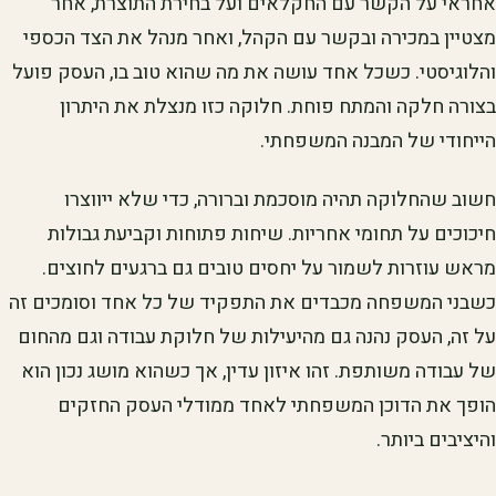
אחראי על הקשר עם החקלאים ועל בחירת התוצרת, אחר
מצטיין במכירה ובקשר עם הקהל, ואחר מנהל את הצד הכספי
והלוגיסטי. כשכל אחד עושה את מה שהוא טוב בו, העסק פועל
בצורה חלקה והמתח פוחת. חלוקה כזו מנצלת את היתרון
הייחודי של המבנה המשפחתי.
חשוב שהחלוקה תהיה מוסכמת וברורה, כדי שלא ייווצרו
חיכוכים על תחומי אחריות. שיחות פתוחות וקביעת גבולות
מראש עוזרות לשמור על יחסים טובים גם ברגעים לחוצים.
כשבני המשפחה מכבדים את התפקיד של כל אחד וסומכים זה
על זה, העסק נהנה גם מהיעילות של חלוקת עבודה וגם מהחום
של עבודה משותפת. זהו איזון עדין, אך כשהוא מושג נכון הוא
הופך את הדוכן המשפחתי לאחד ממודלי העסק החזקים
והיציבים ביותר.