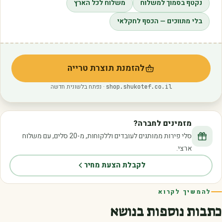
נקטף בסמוך למשלוח
משלוח לכל הארץ
בלי מתווכים — הכסף לחקלאי
להזמנת תוצרת טרייה
(נפתח בלשונית חדשה)
· נפתח בלשונית חדשה
shop.shukotef.co.il
מזמינים לחברה?
סלי פירות ממותגים לעובדים וללקוחות, מ-20 סלים, עם משלוח
ארצי.
לקבלת הצעת מחיר
להמשיך לקרוא
כתבות נוספות בנושא