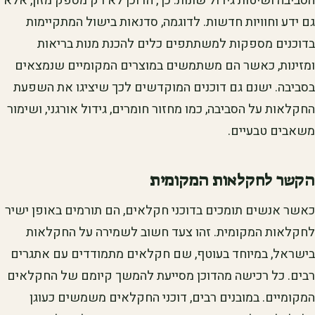
הסביבה ושיטות גידול שונות. כך, הדוכן לא רק מספק מזון, אלא
גם ידע וחוויות חדשות. לדוגמה, סדנאות בישול המתקיימות
בדוכנים מספקות למשתתפים כלים להכנת מנות בריאות
ומזינות, כאשר הם משתמשים במוצרים המקומיים שנמצאים
בסביבה. ישנם גם דוכנים המוקדשים לכך שיציגו את השפעת
החקלאות על הסביבה, כמו מחזור חומרים, גידול אורגני, ושימור
משאבים טבעיים.
הקשר לחקלאות המקומית
כאשר אנשים תומכים בדוכני חקלאים, הם תורמים באופן ישיר
לחקלאות המקומית. זהו צעד חשוב לשמירה על החקלאות
בישראל, במיוחד בעוטף, שם חקלאים מתמודדים עם אתגרים
רבים. כל רכישה מהדוכן מסייעת להמשך קיומם של החקלאים
המקומיים. במובנים רבים, דוכני החקלאים משמשים כעוגן