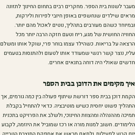
מעבר לשנות בית הספר. מחקרים רבים בתחום החינוך לתזונה
מראים שילדים שנחשפים באופן חיובי לפירות ולירקות,
ובמיוחד כשהם מעורבים בתהליך, נוטים לאכול מהם יותר.
החוויה החושית של מגע, ריח וטעם חזקה הרבה יותר מכל
הרצאה על בריאות. כשהילד עצמו בוחר פרי, שוקל אותו ומשלם
עליו, נוצר קשר רגשי שמעודד אותו לטעום ולהתנסות בטעמים
חדשים שאולי היה דוחה בתנאים אחרים.
איך מקימים את הדוכן בבית הספר
הקמת דוכן בבית ספר דורשת שיתוף פעולה בין כמה גורמים, אך
התהליך פשוט יחסית כשיש מוטיבציה. כדאי להתחיל בקבלת
תמיכה מההנהלה ומהצוות החינוכי, ולשלב את הפרויקט בתכנית
הלימודים. חשוב למנות מורה או רכז שמוביל את היוזמה, לקבוע
יום קבוע לפעילות, ולתאם מראש את אספקת התוצרת הטרייה.