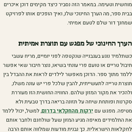
מוחשית וטעימה. במאמר הזה נסביר כיצד מקימים דוכן איכרים
בבית ספר, מה הערך החינוכי שלו, ואיך הופכים אותו לפרויקט
שמחנך דור שלם לטעם אמיתי.
הערך החינוכי של מפגש עם תוצרת אמיתית
כשתלמיד נוגע בעגבנייה שנקטפה לפני יומיים, מריח עשבי
תיבול טריים או טועם פרי עונתי בשיאו, נוצר חיבור שאי אפשר
ללמד מתוך ספר. הדוכן מאפשר לילדים לראות את ההבדל בין
תוצרת טרייה לתעשייתית, להבין שלכל פרי יש עונה משלו,
ולהכיר את מקור המזון שלהם. החוויה החושית הזו מעוררת
סקרנות ופותחת שיחה על תזונה בריאה בדרך טבעית ולא
מטיפה. מפגש עם
ירקות מהחקלאי בדרום
, למשל, יכול ללמד
את התלמידים מאיפה מגיע המזון שעל שולחנם ולחבר אותם
לחקלאות הישראלית. כך נבנית מודעות שמלווה אותם הרבה