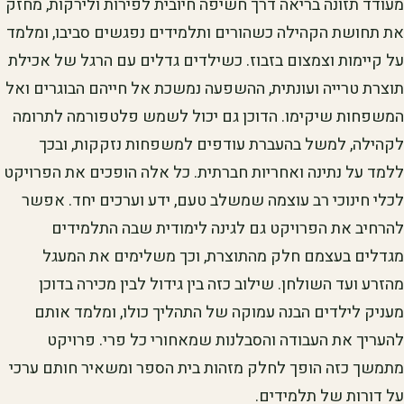
מעודד תזונה בריאה דרך חשיפה חיובית לפירות ולירקות, מחזק
את תחושת הקהילה כשהורים ותלמידים נפגשים סביבו, ומלמד
על קיימות וצמצום בזבוז. כשילדים גדלים עם הרגל של אכילת
תוצרת טרייה ועונתית, ההשפעה נמשכת אל חייהם הבוגרים ואל
המשפחות שיקימו. הדוכן גם יכול לשמש פלטפורמה לתרומה
לקהילה, למשל בהעברת עודפים למשפחות נזקקות, ובכך
ללמד על נתינה ואחריות חברתית. כל אלה הופכים את הפרויקט
לכלי חינוכי רב עוצמה שמשלב טעם, ידע וערכים יחד. אפשר
להרחיב את הפרויקט גם לגינה לימודית שבה התלמידים
מגדלים בעצמם חלק מהתוצרת, וכך משלימים את המעגל
מהזרע ועד השולחן. שילוב כזה בין גידול לבין מכירה בדוכן
מעניק לילדים הבנה עמוקה של התהליך כולו, ומלמד אותם
להעריך את העבודה והסבלנות שמאחורי כל פרי. פרויקט
מתמשך כזה הופך לחלק מזהות בית הספר ומשאיר חותם ערכי
על דורות של תלמידים.