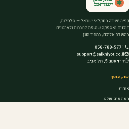
קנייה ישירה מחקלאי ישראל — סלסלות,
דוכנים ואספקה שוטפת לחברות ולארגונים.
מהשדה אליכם, במחיר הוגן.
058-788-5771
support@salkniyot.co.il
דרויאנוב 5, תל אביב
שוק עוטף
אודות
המיזמים שלנו
קהילות
בלוג
מדריכים