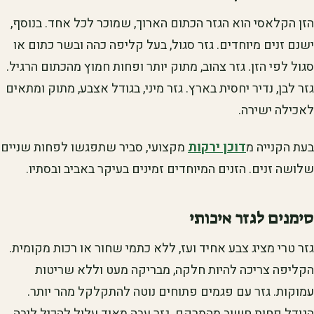
הזן הקלאסי הוא הגזר הכתום הארוך, שמוכר לכל אחד. בנוסף,
ישנם זנים מיוחדים. גזר סגול, בעל קליפה כהה ובשר כתום או
סגול לפי הזן. גזר צהוב, מתוק יותר ופחות חמוץ מהכתום הרגיל.
גזר לבן, נדיר יחסית בארץ. גזר מיני, בגודל אצבע, מתוק ומתאים
לאכילה ישירה.
בעת הקנייה מ
דוכן ירקות
מקצועי, סביר שתפגשו לפחות שניים
שלושה זנים. הזנים המיוחדים זמינים בעיקר באביב ובסתיו.
סימנים לגזר איכותי
גזר טרי מציג צבע אחיד ועז, ללא כתמי שחור או רכות מקומית.
הקליפה צריכה להיות חלקה, מבריקה מעט וללא שריטות
עמוקות. גזר עם פגמים פתוחים נוטה להתקלקל מהר יותר.
הגודל פחות חשוב מהמרקם. גזר עבה מאוד עלול להכיל ליבה