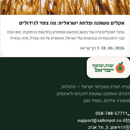
מאמרים
אקלים משתנה וצלחת ישראלית: מה צפוי לגידולים
שינוי האקלים אינו עוד מושג מופשט שמופיע בחדשות הרחוקות. הוא נוכח
כבר היום בשדות ובמטעים של ישראל, ומשפיע על מה שגדל, מתי, ובאיזו
איכות. עליית הטמפרטורות,…
30.06.2026
·
5
דק׳ קריאה
קנייה ישירה מחקלאי ישראל — סלסלות,
דוכנים ואספקה שוטפת לחברות ולארגונים.
מהשדה אליכם, במחיר הוגן.
058-788-5771
support@salkniyot.co.il
דרויאנוב 5, תל אביב