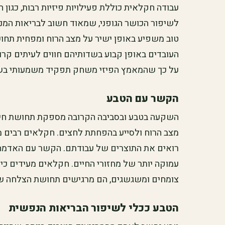
עבודה חקלאית כוללת פעילויות פיזיות רבות, כגון 
לשיפור הכושר הגופני, שמאוד חשוב לבריאות המנט
טוב משפיע באופן ישיר על מצב הרוח ומפחית תחוש
העובדים באופן קבוע בשדותיהם חווים לעיתים קרו
על כך שהמאמץ הפיזי משחק תפקיד משמעותי בשי
הקשר עם הטבע
השקעה בטבע ובסביבה הקרובה מספקת תחושת חיבו
מצב הרוח ולסייע בהפחתת לחצים. חקלאים רבים
רואים את התוצרים של עבודתם. הקשר עם האדמה
עמוקה יותר של מחזורי החיים. חקלאים מעידים כ
צומחים ומשגשגים, הם מרגישים תחושת הצלחה שא
הטבע ככלי לשיפור הבריאות הנפשית