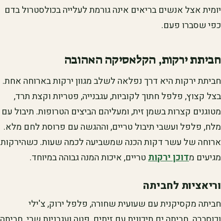
יומית אצל אנשים בריאים אינה גורמת לעלייה בכולסטרול בדם
כפי שסברו פעם.
חביתת ירקות, הקלאסיקה האהובה
חביתת ירקות היא דרך נפלאה לשלב מגוון ירקות בארוחה אחת.
בצל קצוץ, פלפל חתוך לקוביות, עגבנייה, פטריות וקצת תרד,
מטוגנים קצרות בשמן זית, ומעליהם הביצים הטרופות. תיבול עם
מלח, פלפל ועשבי תיבול טריים, וההגשה עם פרוסת לחם מלא.
ארוחה של עשר דקות הכנה שמשביעה לכמה שעות. כשהירקות
מגיעים מ
דוכן ירקות
טריים, איכות המנה גבוהה במיוחד.
וריאציות לחביתה
חביתה מקסיקנית עם שעועית שחורה, פלפל ירוק, צ'ילי
וכוסברה. חביתה ים תיכונית עם זיתים, פטה ועגבניות שרי. חביתה