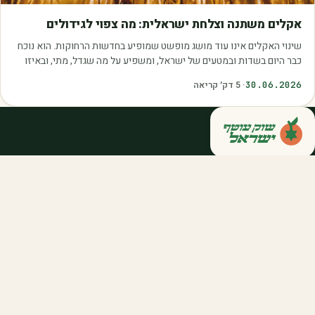
מאמרים
אקלים משתנה וצלחת ישראלית: מה צפוי לגידולים
שינוי האקלים אינו עוד מושג מופשט שמופיע בחדשות הרחוקות. הוא נוכח
כבר היום בשדות ובמטעים של ישראל, ומשפיע על מה שגדל, מתי, ובאיזו
איכות. עליית הטמפרטורות,…
30.06.2026
·
5
דק׳ קריאה
קנייה ישירה מחקלאי ישראל — סלסלות,
דוכנים ואספקה שוטפת לחברות ולארגונים.
מהשדה אליכם, במחיר הוגן.
058-788-5771
support@salkniyot.co.il
דרויאנוב 5, תל אביב