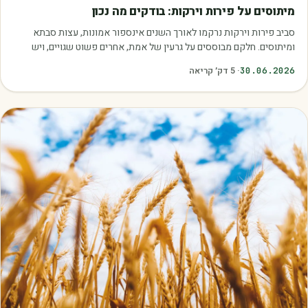
מאמרים
מיתוסים על פירות וירקות: בודקים מה נכון
סביב פירות וירקות נרקמו לאורך השנים אינספור אמונות, עצות סבתא
ומיתוסים. חלקם מבוססים על גרעין של אמת, אחרים פשוט שגויים, ויש
כאלה שמובילים אותנו לזרוק…
30.06.2026
·
5
דק׳ קריאה