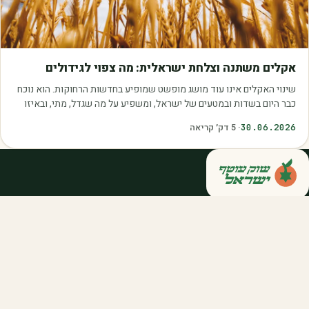
מאמרים
אקלים משתנה וצלחת ישראלית: מה צפוי לגידולים
שינוי האקלים אינו עוד מושג מופשט שמופיע בחדשות הרחוקות. הוא נוכח
כבר היום בשדות ובמטעים של ישראל, ומשפיע על מה שגדל, מתי, ובאיזו
איכות. עליית הטמפרטורות,…
30.06.2026
·
5
דק׳ קריאה
קנייה ישירה מחקלאי ישראל — סלסלות,
דוכנים ואספקה שוטפת לחברות ולארגונים.
מהשדה אליכם, במחיר הוגן.
058-788-5771
support@salkniyot.co.il