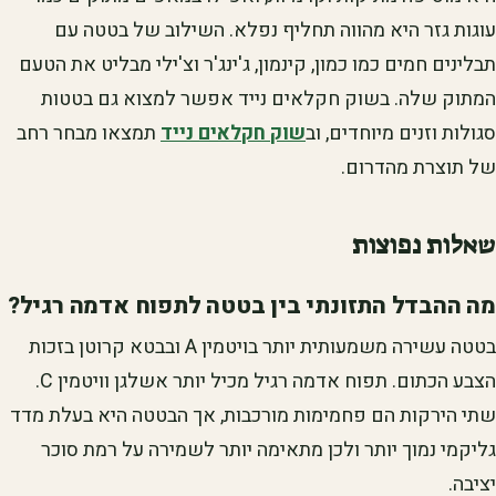
עוגות גזר היא מהווה תחליף נפלא. השילוב של בטטה עם
תבלינים חמים כמו כמון, קינמון, ג'ינג'ר וצ'ילי מבליט את הטעם
המתוק שלה. בשוק חקלאים נייד אפשר למצוא גם בטטות
סגולות וזנים מיוחדים, וב
שוק חקלאים נייד
תמצאו מבחר רחב
של תוצרת מהדרום.
שאלות נפוצות
מה ההבדל התזונתי בין בטטה לתפוח אדמה רגיל?
בטטה עשירה משמעותית יותר בויטמין A ובבטא קרוטן בזכות
הצבע הכתום. תפוח אדמה רגיל מכיל יותר אשלגן וויטמין C.
שתי הירקות הם פחמימות מורכבות, אך הבטטה היא בעלת מדד
גליקמי נמוך יותר ולכן מתאימה יותר לשמירה על רמת סוכר
יציבה.