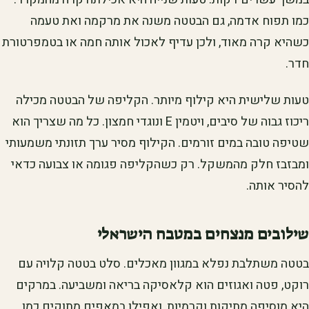
כמו תפוח אדמה, גם הבטטה משנה את מרקמה ואת טעמה
כשהיא קרה מאוד, ולכן עדיף לאכול אותה חמה או בטמפרטורת
חדר.
טעות שלישית היא קילוף מיותר. הקליפה של הבטטה מכילה
ריכוז גבוה של סיבים, ויטמין E ונוגדי חמצון. כל מה שצריך הוא
שטיפה טובה במים זורמים. הקילוף מסיר ערך תזונתי משמעותי
ומבזבז חלק מהמשקל. רק כשהקליפה פגומה או צבועה כדאי
להסיר אותה.
שילובים מנצחים במטבח הישראלי
בטטה משתלבת נפלא במגוון מאכלים. סלט בטטה קלויה עם
רוקט, פטה ואגוזים הוא קלאסיקה בריאה ומשביעה. במרקים
היא מוסיפה מתיקות וקרמיות, ואפילו במאפים מתוקים כמו