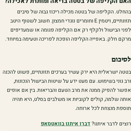
האם הקליפה של בטטה בריאה ומותרת לאכילה?
בהחלט. הקליפה של בטטה מכילה ריכוז גבוה של סיבים
תזונתיים, ויטמין E וחומרים נוגדי חמצון. חשוב לשטוף היטב
לפני הבישול ולקלף רק אם הקליפה פגומה או שמעדיפים
מרקם חלק. באפייה הקליפה הופכת לפריכה וטעימה במיוחד.
לסיכום
בטטה ישראלית היא ירק עשיר בערכים תזונתיים, פשוט להכנה
ורב גוני בשימוש. עם מעט ידע על שיטות הבישול הנכונות,
אפשר להפיק ממנה את מרב הטעם והבריאות. בין אם אופים
אותה שלמה, קולים לקוביות או משלבים בסלט, היא תהיה
תוספת מנצחת לכל ארוחה.
רוצים לדבר איתנו?
דברו איתנו בוואטסאפ