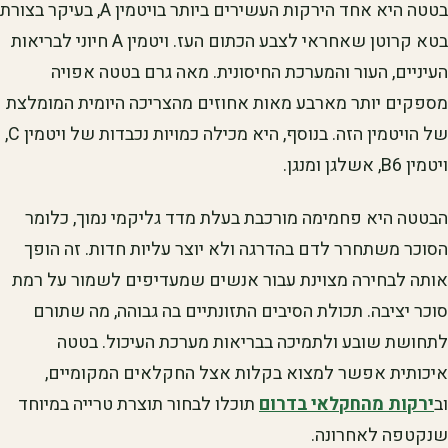
בטטה היא אחד הירקות העשירים ביותר בויטמין A, בעיקר בצורת
בטא קרוטן שאחראי לצבע הכתום העז. ויטמין A חיוני לבריאות
העיניים, העור והמערכת החיסונית. מאה גרם בטטה אפויה
מספקים יותר מארבע מאות אחוזים מהצריכה היומית המומלצת
של הויטמין הזה. בנוסף, היא מכילה כמויות נכבדות של ויטמין C,
ויטמין B6, אשלגן ומנגן.
הבטטה היא פחמימה מורכבת בעלת מדד גליקמי נמוך, כלומר
הסוכר משתחרר לדם בהדרגה ולא יוצר עליות חדות. זה הופך
אותה לבחירה מצוינת עבור אנשים שמעדיפים לשמור על רמת
סוכר יציבה. תכולת הסיבים התזונתיים בה גבוהה, מה שתורם
לתחושת שובע ולתמיכה בבריאות מערכת העיכול. בטטה
איכותית אפשר למצוא בקלות אצל החקלאים המקומיים,
וב
ירקות מהחקלאי בדרום
תוכלו לבחור תוצרת טרייה במיוחד
שנקטפה לאחרונה.