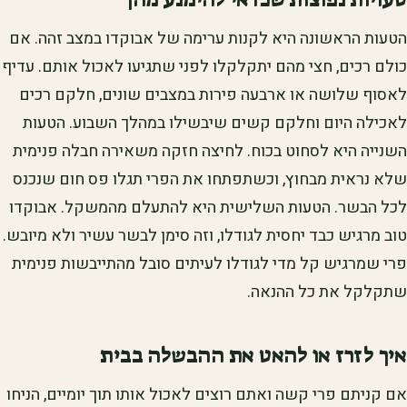
הטעות הראשונה היא לקנות ערימה של אבוקדו במצב זהה. אם
כולם רכים, חצי מהם יתקלקלו לפני שתגיעו לאכול אותם. עדיף
לאסוף שלושה או ארבעה פירות במצבים שונים, חלקם רכים
לאכילה היום וחלקם קשים שיבשילו במהלך השבוע. הטעות
השנייה היא לסחוט בכוח. לחיצה חזקה משאירה חבלה פנימית
שלא נראית מבחוץ, וכשתפתחו את הפרי תגלו פס חום שנכנס
לכל הבשר. הטעות השלישית היא להתעלם מהמשקל. אבוקדו
טוב מרגיש כבד יחסית לגודלו, וזה סימן לבשר עשיר ולא מיובש.
פרי שמרגיש קל מדי לגודלו לעיתים סובל מהתייבשות פנימית
שתקלקל את כל ההנאה.
איך לזרז או להאט את ההבשלה בבית
אם קניתם פרי קשה ואתם רוצים לאכול אותו תוך יומיים, הניחו