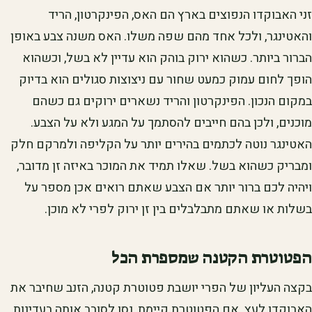
זני האבוקדו הנפוצים בארץ הם האס, הפינקרטון, הריד
והאטינגר, ולכל אחד מהם שפה משלו. האס משנה צבע באופן
הברור ביותר. כשהוא ירוק בוהק הוא עדיין לא בשל, וכשהוא
הופך לחום עמוק כמעט שחור עם ניצוצות סגולים הוא בדיוק
במקום הנכון. הפינקרטון והריד נשארים ירוקים גם כשהם
מוכנים, ולכן בהם חייבים להסתמך על המגע ולא על הצבע.
האטינגר נוטה לכתמים בהירים יותר על הקליפה ולמרקם חלק
ומבריק כשהוא בשל. שאלו תמיד את המוכר באיזה זן מדובר,
ויהיה לכם ברור יותר אם הצבע שאתם רואים אכן מספר על
בשלות או שאתם מתבלבלים בין זן ירוק לפרי לא מוכן.
הפטוטרת הקטנה שמספרת הכל
בקצה העליון של הפרי יושבת פטוטרת קטנה, הזנב שחיבר את
האבוקדו לעץ. אם הפטוטרת קיימת, נסו לסובב אותה בעדינות.