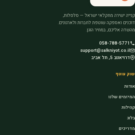
קנייה ישירה מחקלאי ישראל — סלסלות,
דוכנים ואספקה שוטפת לחברות ולארגונים.
מהשדה אליכם, במחיר הוגן.
058-788-5771
support@salkniyot.co.il
דרויאנוב 5, תל אביב
שוק עוטף
אודות
המיזמים שלנו
קהילות
בלוג
מדריכים