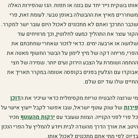
אותו בשקית נייר יחד עם בננה או תפוח. הגז שהפירות האלה
משחררים מאיץ את ההבשלה באופן טבעי. לעומת זאת, פרי
שכבר התרכך ואתם לא מתכננים לאכול היום עובר ישר למקרר.
הקור עוצר את התהליך כמעט לחלוטין, וכך מרוויחים עוד
שלושה או ארבעה ימים. כדאי לזכור שאחרי שחתכתם את
הפרי, מריחה דקה של מיץ לימון על הבשר החשוף מאטה את
ההחמה ושומרת על הצבע הירוק נעים יותר. שמירה של חצי
אבוקדו עם הגלעין בפנים בקופסה אטומה במקרר תאריך את
החיים שלו עוד יום שלם.
מי שרוצה להבטיח טריות מקסימלית כדאי שיכיר את ה
דוכן
פירות
של שוק עוטף ישראל, שבו אפשר לקבל ייעוץ אישי על
כל פרי לפני הקנייה. הצוות שעובד עם
ירקות מהעוטף
מכיר
היטב את אורך הדרך מהשדה לבית ויודע להמליץ על הפרי הנכון
בדיוק לפי מתי אתם מתכננים לאכול אותו.