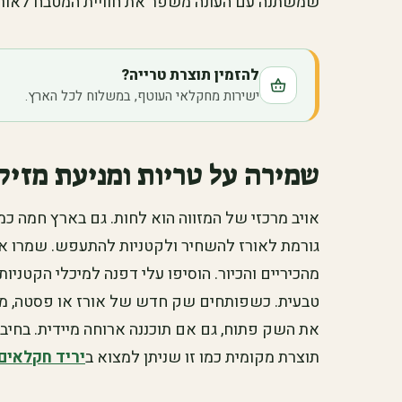
שמשתנה עם העונה משפר את חוויית המטבח לאורך
להזמין תוצרת טרייה?
ישירות מחקלאי העוטף, במשלוח לכל הארץ.
שמירה על טריות ומניעת מזיק
אויב מרכזי של המזווה הוא לחות. גם בארץ חמה 
גורמת לאורז להשחיר ולקטניות להתעפש. שמרו את 
מהכיריים והכיור. הוסיפו עלי דפנה למיכלי הקטני
טבעית. כשפותחים שק חדש של אורז או פסטה, מו
את השק פתוח, גם אם תוכננה ארוחה מיידית. בחיבו
תוצרת מקומית כמו זו שניתן למצוא ב
יריד חקלאים