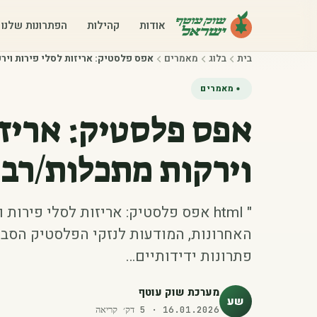
אודות
קהילות
הפתרונות שלנו
בית
בלוג
מאמרים
‫אפס פלסטיק: אריזות לסלי פירות וי‬
מאמרים
‫אפס פלסטיק: אריזו
וירקות מתכלות/רב‬
" html אפס פלסטיק: אריזות לסלי פיר
האחרונות, המודעות לנזקי הפלסטיק הסבי
פתרונות ידידותיים…
מערכת שוק עוטף
שע
16.01.2026
·
5
דק׳ קריאה