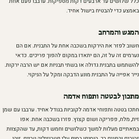
כלל שלושים עד ארבעים דקות מספיקות. ערבבו פעם אחת
באמצע כדי להבטיח בישול אחיד.
המגש והמרחב
חשוב לפזר את הירקות בשכבה אחת על התבנית. אם הם
נערמים זה על זה, הם יתאדו במקום להפוך פריכים. כדאי
להשתמש בתבנית גדולה או בשתי תבניות אם יש הרבה ירקות.
נייר אפייה על התבנית מונע הדבקה ומקל על הניקוי.
מתכון לבטטה ותפוח אדמה
חתכו בטטה ותפוחי אדמה לקוביות בגודל אחיד. ערבבו עם שמן
זית, מלח, פפריקה ושום קצוץ. פזרו בשכבה אחת. אפו
במאתיים מעלות למשך כשלושים וחמש דקות, עד שהקצוות
זהובים והפנים רך. הוסיפו בסוף עלי פטרוזיליה טריים. זוהי