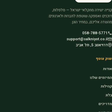
קנייה ישירה מחקלאי ישראל — סלסלות,
דוכנים ואספקה שוטפת לחברות ולארגונים.
מהשדה אליכם, במחיר הוגן.
058-788-5771
support@salkniyot.co.il
דרויאנוב 5, תל אביב
שוק עוטף
אודות
המיזמים שלנו
קהילות
בלוג
מדריכים