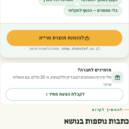
נקטף בסמוך למשלוח
משלוח לכל הארץ
בלי מתווכים — הכסף לחקלאי
להזמנת תוצרת טרייה
(נפתח בלשונית חדשה)
· נפתח בלשונית חדשה
shop.shukotef.co.il
מזמינים לחברה?
סלי פירות ממותגים לעובדים וללקוחות, מ-20 סלים, עם משלוח
ארצי.
לקבלת הצעת מחיר
להמשיך לקרוא
כתבות נוספות בנושא